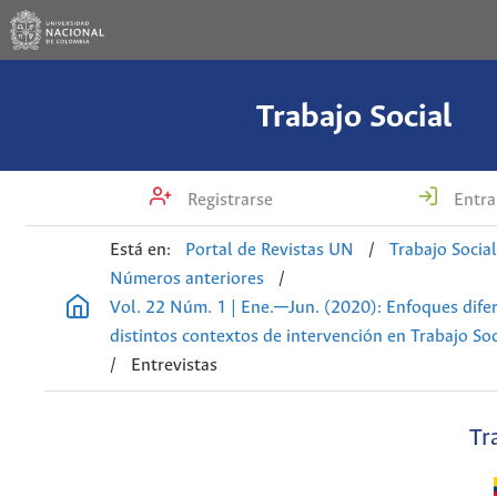
Trabajo Social
Registrarse
Entra
Está en:
Portal de Revistas UN
/
Trabajo Socia
Números anteriores
/
Vol. 22 Núm. 1 | Ene.─Jun. (2020): Enfoques difer
distintos contextos de intervención en Trabajo Soc
/
Entrevistas
Tr