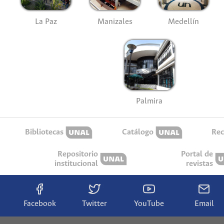
La Paz
Manizales
Medellín
Palmira
Bibliotecas
Catálogo
Rec
Repositorio
Portal de
institucional
revistas
Facebook
Twitter
YouTube
Email