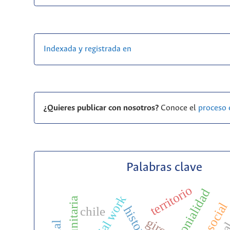
Indexada y registrada en
¿Quieres publicar con nosotros?
Conoce el
proceso 
Palabras clave
territorio
decolonialidad
social work
history
chile
giros