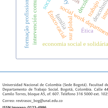
inter
intervención comunitaria
trabajo socia
formação profissional
descoloni
social work departme
Étnico-racial
familia
sur global
Ética
economia social e solidári
Universidad Nacional de Colombia (Sede Bogotá). Facultad d
Departamento de Trabajo Social. Bogotá, Colombia. Calle 
Camilo Torres, bloque A5, of. 607. Teléfono 316 5000 ext. 10
Correo: revtrasoc_bog@unal.edu.co
ISSN Impreso:
0123-4986