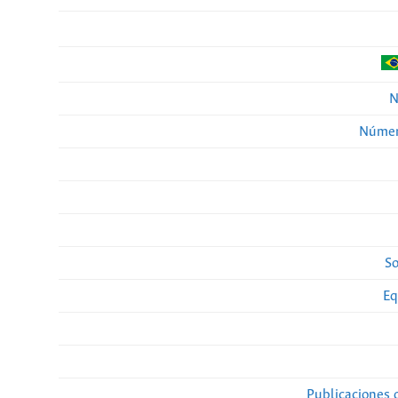
N
Númer
So
Eq
Publicaciones 