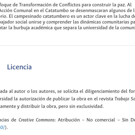
nfoque de Transformación de Conflictos para construir la paz. Al
de Acción Comunal en el Catatumbo se desenmascaran algunos de 
orio. El campesinado catatumbero es un actor clave en la lucha d
abajador social unirse y comprender las dinámicas comunitarias p
rantar la burbuja académica que separa la universidad de la comu
Licencia
ada al autor o los autores, se solicita el diligenciamiento del f
rsidad la autorización de publicar la obra en el revista
Trabajo S
amente y distribuir la obra, pero sin exclusividad.
encias de
Creative Commons
: Atribución – No comercial – Sin De
.0/
).