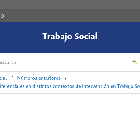
co
Trabajo Social
strarse
cial
/
Números anteriores
/
ferenciales en distintos contextos de intervención en Trabajo So