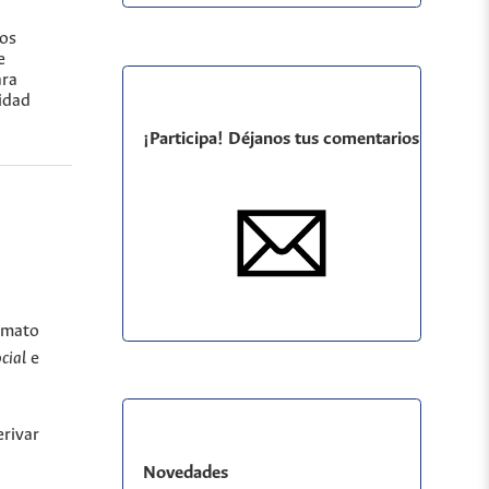
los
e
ara
nidad
¡Participa! Déjanos tus comentarios
ormato
ocial
e
rivar
Novedades