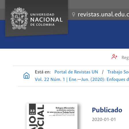
revistas.unal.edu.
Regi
Está en:
Portal de Revistas UN
/
Trabajo So
Vol. 22 Núm. 1 | Ene.─Jun. (2020): Enfoques di
Publicado
2020-01-01