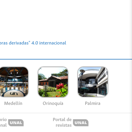
ras derivadas" 4.0 internacional
Medellín
Palmira
Orinoquía
orio
Portal de
onal
revistas