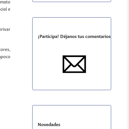
ormato
ocial
e
rivar
¡Participa! Déjanos tus comentarios
tores,
ampoco
Novedades