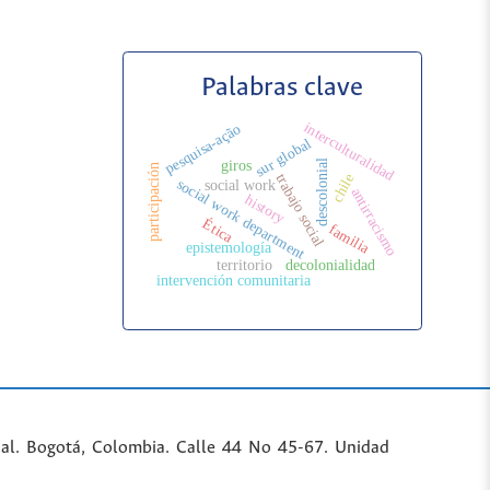
Palabras clave
interculturalidad
pesquisa-ação
sur global
giros
descolonial
participación
trabajo social
chile
social work department
social work
antirracismo
history
Ética
familia
epistemología
territorio
decolonialidad
intervención comunitaria
al. Bogotá, Colombia. Calle 44 No 45-67. Unidad