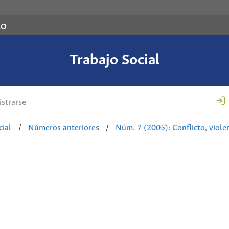
co
Trabajo Social
strarse
cial
/
Números anteriores
/
Núm. 7 (2005): Conflicto, violen