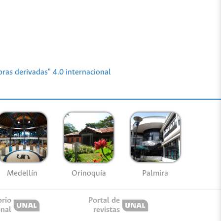
ras derivadas" 4.0 internacional
Medellín
Palmira
Orinoquía
orio
Portal de
onal
revistas