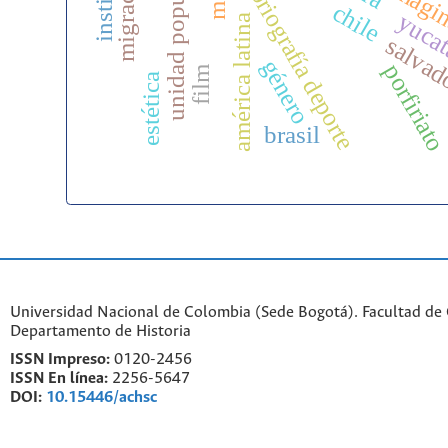
historiografía deporte
unidad popular
imagi
chile
yuca
américa latina
salvad
género
porfiriat
film
estética
brasil
Universidad Nacional de Colombia (Sede Bogotá). Facultad de
Departamento de Historia
ISSN Impreso:
0120-2456
ISSN En línea:
2256-5647
DOI:
10.15446/achsc