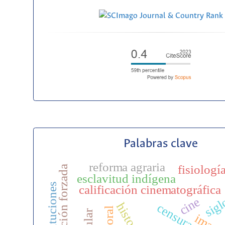
Palabras clave
reforma agraria
fisiologí
migración forzada
esclavitud indígena
instituciones
calificación cinematográfica
sigl
cine
censura
moral