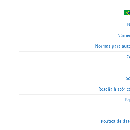
N
Númer
Normas para auto
C
So
Reseña histórica
Eq
Política de da