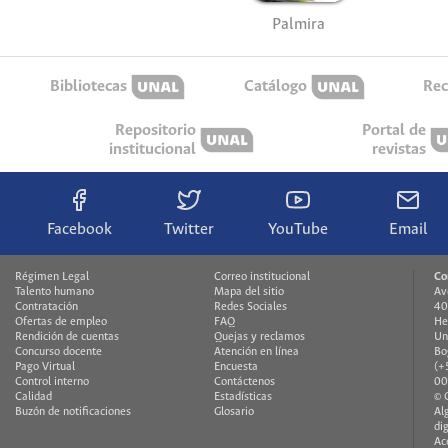
Palmira
Bibliotecas
Catálogo
Rec
Repositorio
Portal de
institucional
revistas
Facebook
Twitter
YouTube
Email
Régimen Legal
Correo institucional
Co
Talento humano
Mapa del sitio
Av
Contratación
Redes Sociales
40
Ofertas de empleo
FAQ
He
Rendición de cuentas
Quejas y reclamos
Un
Concurso docente
Atención en línea
Bo
Pago Virtual
Encuesta
(+
Control interno
Contáctenos
00
Calidad
Estadísticas
© 
Buzón de notificaciones
Glosario
Al
di
Ac