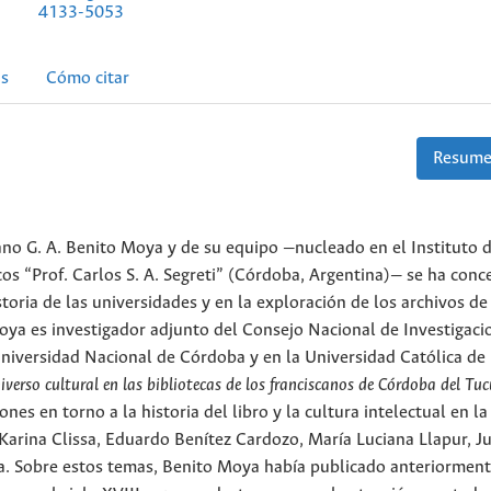
4133-5053
as
Cómo citar
Resume
vano G. A. Benito Moya y de su equipo —nucleado en el Instituto 
cos “Prof. Carlos S. A. Segreti” (Córdoba, Argentina)— se ha con
historia de las universidades y en la exploración de los archivos de
ya es investigador adjunto del Consejo Nacional de Investigaci
Universidad Nacional de Córdoba y en la Universidad Católica de
iverso cultural en las bibliotecas de los franciscanos de Córdoba del T
es en torno a la historia del libro y la cultura intelectual en l
 Karina Clissa, Eduardo Benítez Cardozo, María Luciana Llapur, J
a. Sobre estos temas, Benito Moya había publicado anteriormen