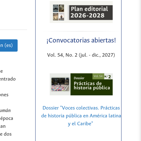
¡Convocatorias abiertas!
n (es)
Vol. 54, No. 2 (jul. - dic., 2027)
de
centrado
ones
Dossier "Voces colectivas. Prácticas
ucumán
de historia pública en América latina
a época
y el Caribe"
uan
te dos