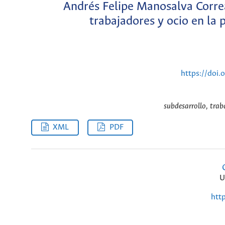
Andrés Felipe Manosalva Correa.
trabajadores y ocio en la
https://doi
subdesarrollo, trab
XML
PDF
U
htt