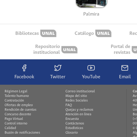
Palmira
Bibliotecas
Catálogo
Rec
Repositorio
Portal de
institucional
revistas
Facebook
Twitter
YouTube
Email
Régimen Legal
Correo institucional
Co
Talento humano
Mapa del sitio
Av
Contratación
Redes Sociales
40
Ofertas de empleo
FAQ
He
Rendición de cuentas
Quejas y reclamos
Un
Concurso docente
Atención en línea
Bo
Pago Virtual
Encuesta
(+
Control interno
Contáctenos
00
Calidad
Estadísticas
© 
Buzón de notificaciones
Glosario
Al