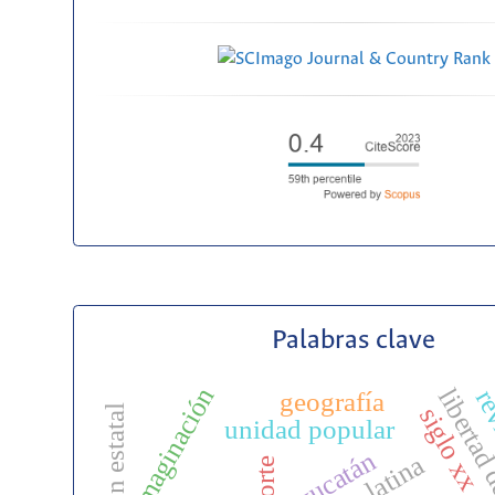
Palabras clave
imaginación
libertad 
rev
geografía
siglo xx
unidad popular
yucatán