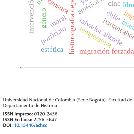
intervención estatal
américa latina
historiografía deporte
censura
cine
fil
género
chile
imp
moral
salvador allende
barrancabe
bras
porfiriato
temperatura
estética
migración forzad
Universidad Nacional de Colombia (Sede Bogotá). Facultad de
Departamento de Historia
ISSN Impreso:
0120-2456
ISSN En línea:
2256-5647
DOI:
10.15446/achsc