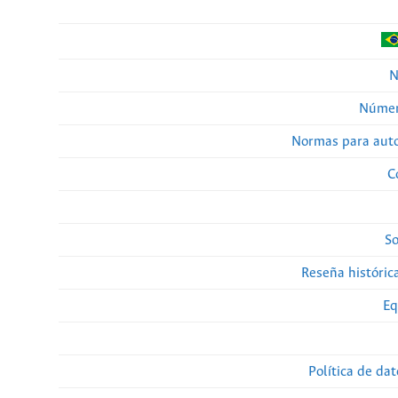
N
Númer
Normas para auto
C
So
Reseña histórica
Eq
Política de da