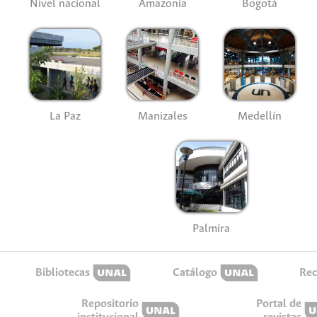
Nivel nacional
Amazonía
Bogotá
La Paz
Manizales
Medellín
Palmira
Bibliotecas
Catálogo
Rec
Repositorio
Portal de