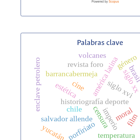
Palabras clave
volcanes
género
américa latina
enclave petrolero
revista foro
bras
siglo x
barrancabermeja
siglo xvi
cine
estética
u
historiografía deporte
censura
chile
moral
imperio
film
salvador allende
porfiriato
yucatán
temperatura