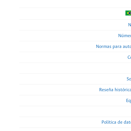
N
Númer
Normas para auto
C
So
Reseña histórica
Eq
Política de da