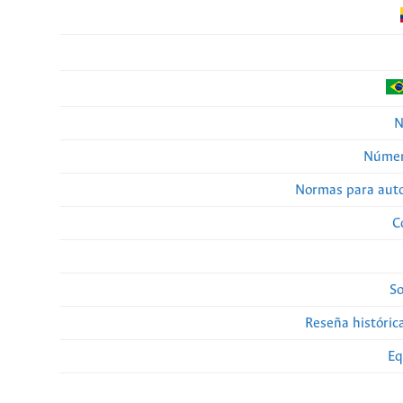
N
Númer
Normas para auto
C
So
Reseña histórica
Eq