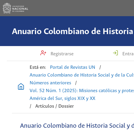
Registrarse
Entra
Está en:
Portal de Revistas UN
/
Anuario Colombiano de Historia Social y de la Cul
Números anteriores
/
Vol. 52 Núm. 1 (2025): Misiones católicas y prote
América del Sur, siglos XIX y XX
/
Artículos / Dossier
Anuario Colombiano de Historia Social y d