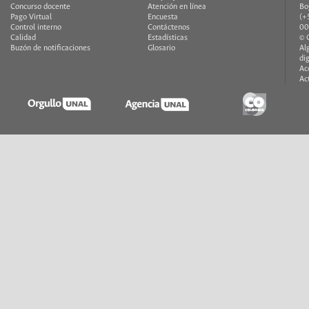
Concurso docente
Atención en línea
Bo
Pago Virtual
Encuesta
(+
Control interno
Contáctenos
00
Calidad
Estadísticas
© 
Buzón de notificaciones
Glosario
Al
di
Ac
Ac