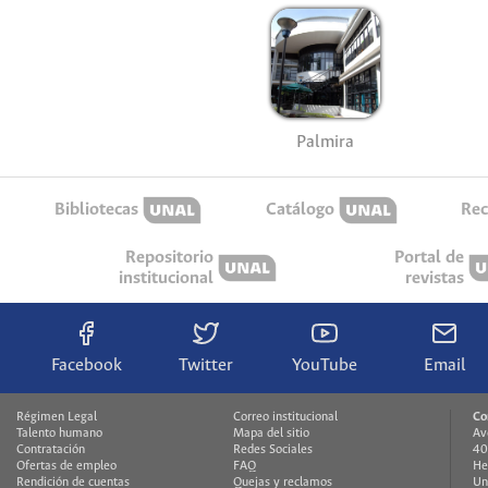
Palmira
Bibliotecas
Catálogo
Rec
Repositorio
Portal de
institucional
revistas
Facebook
Twitter
YouTube
Email
Régimen Legal
Correo institucional
Co
Talento humano
Mapa del sitio
Av
Contratación
Redes Sociales
40
Ofertas de empleo
FAQ
He
Rendición de cuentas
Quejas y reclamos
Un