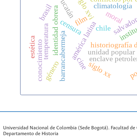
siglo xvi
yucatán
climatología
brasil
salvador
identidad obrera
moral
film
instit
censura
américa latina
temperatura
chile
barrancabermeja
estética
conocimiento
historiografía 
unidad popular
enclave petrole
cine
por
género
siglo xx
Universidad Nacional de Colombia (Sede Bogotá). Facultad de
Departamento de Historia