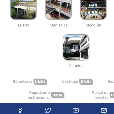
La Paz
Manizales
Medellín
Palmira
Bibliotecas
Catálogo
Rec
Repositorio
Portal de
institucional
revistas