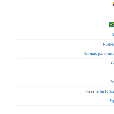
N
Númer
Normas para auto
C
So
Reseña histórica
Eq