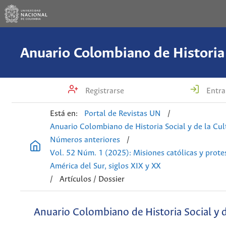
Registrarse
Entra
Está en:
Portal de Revistas UN
/
Anuario Colombiano de Historia Social y de la Cul
Números anteriores
/
Vol. 52 Núm. 1 (2025): Misiones católicas y prote
América del Sur, siglos XIX y XX
/
Artículos / Dossier
Anuario Colombiano de Historia Social y d