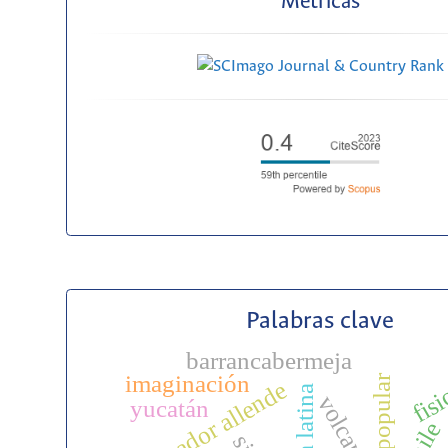
Métricas
Palabras clave
barrancabermeja
fisi
imaginación
salvador allende
volcanes
yucatán
chile