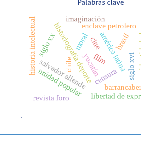
Palabras clave
imaginación
historia intelectual
identid
historiografía deporte
enclave petrolero
américa latina
siglo xx
moral
brasil
cine
film
yucatán
siglo xvi
salvador allende
chile
unidad popular
censura
barrancabe
libertad de exp
revista foro