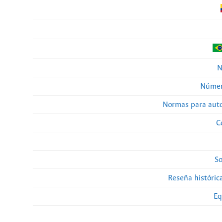
N
Númer
Normas para auto
C
So
Reseña histórica
Eq