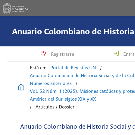
Registrarse
Entra
Está en:
Portal de Revistas UN
/
Anuario Colombiano de Historia Social y de la Cul
Números anteriores
/
Vol. 52 Núm. 1 (2025): Misiones católicas y prote
América del Sur, siglos XIX y XX
/
Artículos / Dossier
Anuario Colombiano de Historia Social y d