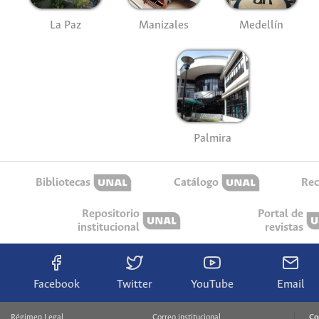
La Paz
Manizales
Medellín
Palmira
Bibliotecas
Catálogo
Rec
Repositorio
Portal de
institucional
revistas
Facebook
Twitter
YouTube
Email
Régimen Legal
Correo institucional
Co