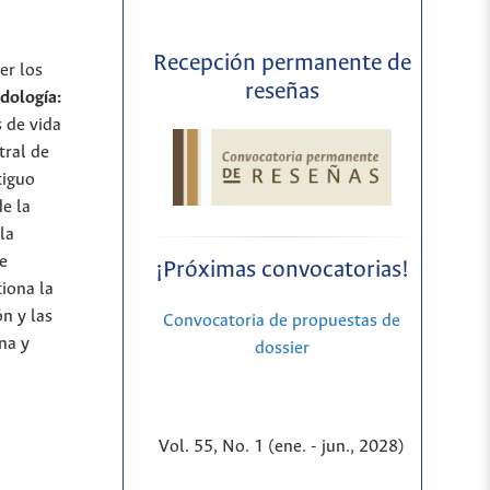
Recepción permanente de
er los
reseñas
dología:
s de vida
tral de
tiguo
e la
la
de
¡Próximas convocatorias!
tiona la
ón y las
Convocatoria de propuestas de
na y
dossier
Vol. 55, No. 1 (ene. - jun., 2028)