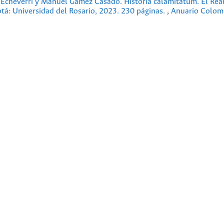
 Echeverri y Manuel Gámez Casado. Historia calamitatum. El Real
tá: Universidad del Rosario, 2023. 230 páginas.
,
Anuario Colom