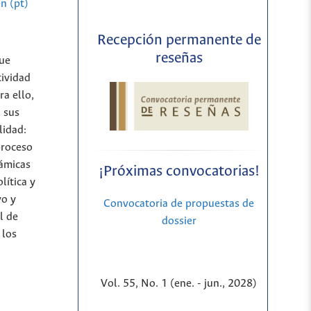
n (pt)
Recepción permanente de
reseñas
que
tividad
a ello,
, sus
lidad:
proceso
námicas
¡Próximas convocatorias!
lítica y
vo y
Convocatoria de propuestas de
l de
dossier
 los
Vol. 55, No. 1 (ene. - jun., 2028)