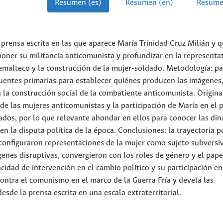
Resumen (es)
Resumen (en)
Resume
a prensa escrita en las que aparece María Trinidad Cruz Milián y 
poner su militancia anticomunista y profundizar en la representa
malteco y la construcción de la mujer-soldado. Metodología: par
 fuentes primarias para establecer quiénes producen las imágenes
n la construcción social de la combatiente anticomunista. Origina
a de las mujeres anticomunistas y la participación de María en el 
dos, por lo que relevante ahondar en ellos para conocer las di
 la disputa política de la época. Conclusiones: la trayectoria po
l configuraron representaciones de la mujer como sujeto subversi
enes disruptivas, convergieron con los roles de género y el pape
idad de intervención en el cambio político y su participación en
ontra el comunismo en el marco de la Guerra Fría y devela las
esde la prensa escrita en una escala extraterritorial.