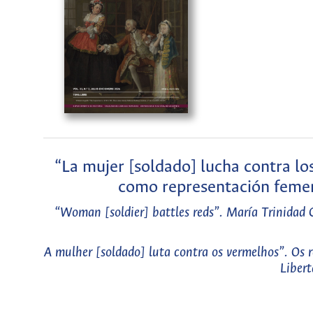
“La mujer [soldado] lucha contra los
como representación femen
“Woman [soldier] battles reds”. María Trinidad Cr
A mulher [soldado] luta contra os vermelhos”. Os 
Liber