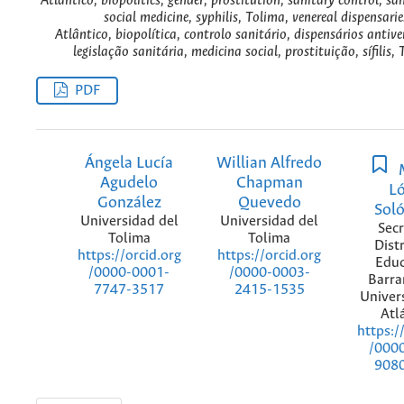
Atlántico, biopolitics, gender, prostitution, sanitary control, san
social medicine, syphilis, Tolima, venereal dispensarie
Atlântico, biopolítica, controlo sanitário, dispensários antive
legislação sanitária, medicina social, prostituição, sífilis,
PDF
Ángela Lucía
Willian Alfredo
Agudelo
Chapman
L
González
Quevedo
Sol
Universidad del
Universidad del
Secr
Tolima
Tolima
Distr
https://orcid.org
https://orcid.org
Educ
/0000-0001-
/0000-0003-
Barra
7747-3517
2415-1535
Univer
Atl
https:/
/000
908