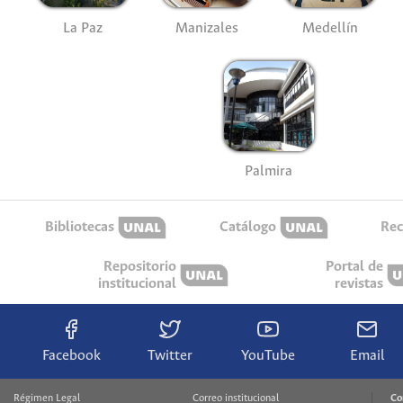
La Paz
Manizales
Medellín
Palmira
Bibliotecas
Catálogo
Rec
Repositorio
Portal de
institucional
revistas
Facebook
Twitter
YouTube
Email
Régimen Legal
Correo institucional
Co