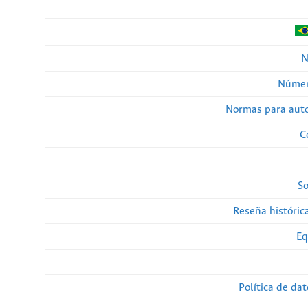
N
Númer
Normas para auto
C
So
Reseña histórica
Eq
Política de da