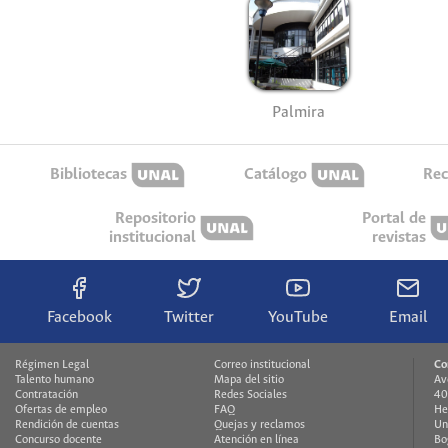
Palmira
Bibliotecas
Catálogo
Rec
Repositorio
Portal de
institucional
revistas
Facebook
Twitter
YouTube
Email
Régimen Legal
Correo institucional
Co
Talento humano
Mapa del sitio
Av
Contratación
Redes Sociales
40
Ofertas de empleo
FAQ
He
Rendición de cuentas
Quejas y reclamos
Un
Concurso docente
Atención en línea
Bo