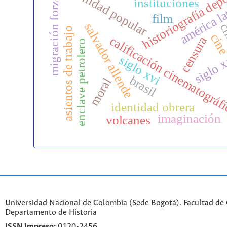
migración forzada
historiografía dep
unidad popular
instituciones
américa la
film
c
salvador allende
asientos de trabajo
cin
calificación cinematográf
censura
enclave petrolero
siglo xvi
siglo 
brasil
moral
identidad obrera
imaginación
volcanes
Universidad Nacional de Colombia (Sede Bogotá). Facultad de
Departamento de Historia
ISSN Impreso:
0120-2456