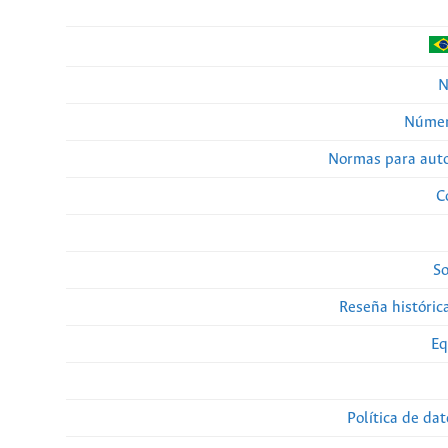
N
Númer
Normas para auto
C
So
Reseña histórica
Eq
Política de da