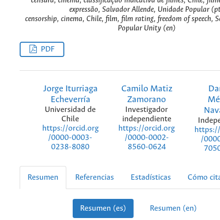
censura, cinema, classificação indicativa de filmes, Chile, film
expressão, Salvador Allende, Unidade Popular (p
censorship, cinema, Chile, film, film rating, freedom of speech, 
Popular Unity (en)
PDF
Jorge Iturriaga
Camilo Matiz
Da
Echeverría
Zamorano
Mé
Universidad de
Investigador
Nav
Chile
independiente
Indep
https://orcid.org
https://orcid.org
https:/
/0000-0003-
/0000-0002-
/000
0238-8080
8560-0624
705
Resumen
Referencias
Estadísticas
Cómo cit
Resumen (es)
Resumen (en)