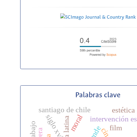
Palabras clave
santiago de chile
estética
siglo xvi
moral
intervención es
américa latina
film
cine