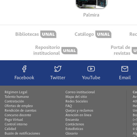
Palmira
Bibliotecas
Catálogo
Rec
Repositorio
Portal de
institucional
revistas
Facebook
Twitter
YouTube
Email
Régimen Legal
Correo institucional
Co
Talento humano
Mapa del sitio
Av
Contratación
Redes Sociales
40
Ofertas de empleo
FAQ
He
Rendición de cuentas
Quejas y reclamos
Un
Concurso docente
Atención en línea
Bo
Pago Virtual
Encuesta
(+
Control interno
Contáctenos
00
Calidad
Estadísticas
© 
Buzón de notificaciones
Glosario
Al