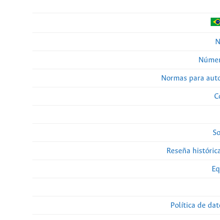
N
Númer
Normas para auto
C
So
Reseña histórica
Eq
Política de da