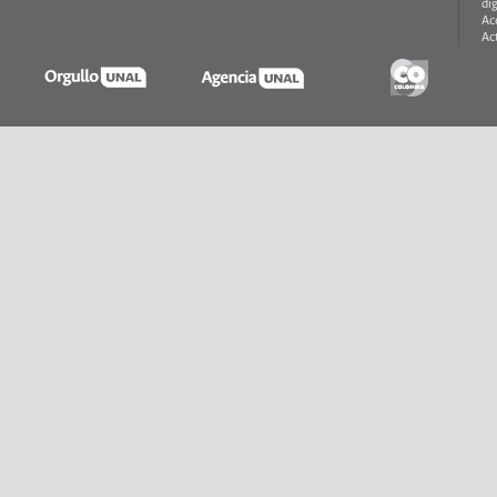
di
Ac
Ac