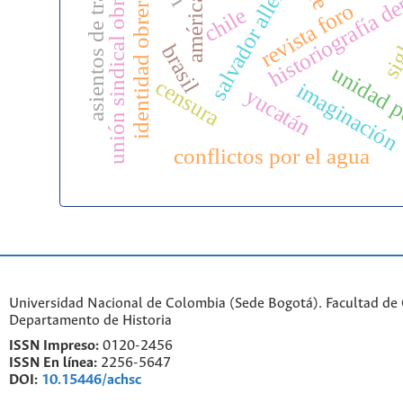
asientos de trabajo
salvador allende
unión sindical obrera
historiografía d
identidad obrera
revista foro
chile
sig
brasil
unidad 
censura
imaginación
yucatán
conflictos por el agua
Universidad Nacional de Colombia (Sede Bogotá). Facultad de
Departamento de Historia
ISSN Impreso:
0120-2456
ISSN En línea:
2256-5647
DOI:
10.15446/achsc