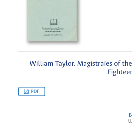
William Taylor. Magistraíes of the
Eightee
PDF
B
U