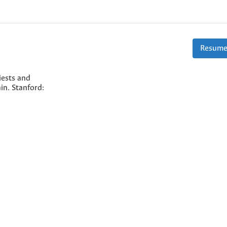
Resume
iests and
in. Stanford: