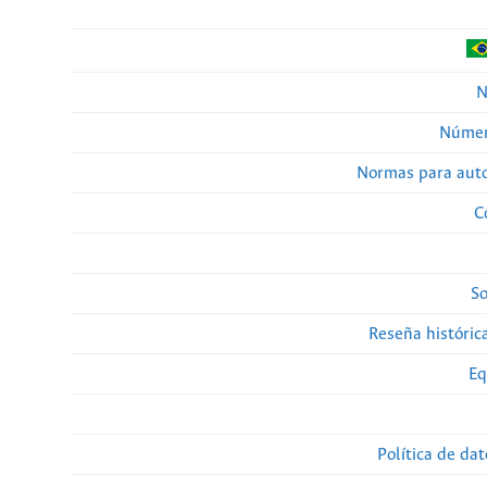
N
Númer
Normas para auto
C
So
Reseña histórica
Eq
Política de da