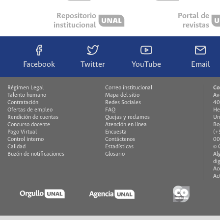
Repositorio
Portal de
institucional
revistas
Facebook
Twitter
YouTube
Email
Régimen Legal
Correo institucional
Co
Talento humano
Mapa del sitio
Av
Contratación
Redes Sociales
40
Ofertas de empleo
FAQ
He
Rendición de cuentas
Quejas y reclamos
Un
Concurso docente
Atención en línea
Bo
Pago Virtual
Encuesta
(+
Control interno
Contáctenos
00
Calidad
Estadísticas
© 
Buzón de notificaciones
Glosario
Al
di
Ac
Ac