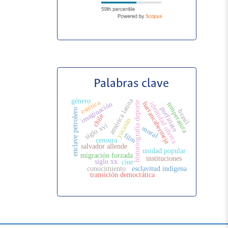
Palabras clave
américa latina
género
estética
historiografía deporte
imaginación
barrancabermeja
identidad obrera
temperatura
porfiriato
enclave petrolero
brasil
chile
yucatán
siglo xvi
moral
film
censura
salvador allende
unidad popular
migración forzada
instituciones
siglo xx
cine
conocimiento
esclavitud indígena
transición democrática