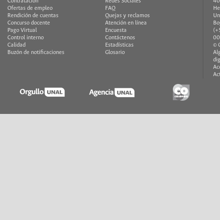
Contratación
Redes Sociales
40
Ofertas de empleo
FAQ
He
Rendición de cuentas
Quejas y reclamos
Un
Concurso docente
Atención en línea
Bo
Pago Virtual
Encuesta
(+
Control interno
Contáctenos
00
Calidad
Estadísticas
© 
Buzón de notificaciones
Glosario
Al
di
Ac
Ac