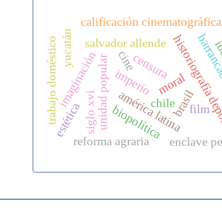
calificación cinematográfica
yucatán
barranc
historiografía de
trabajo doméstico
salvador allende
id
cine
imaginación
censura
unidad popular
imperio
moral
brasil
américa latina
siglo xvi
chile
estética
film
biopolítica
reforma agraria
enclave pe