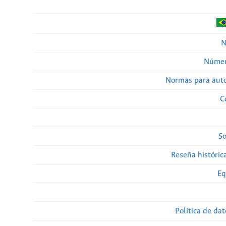
N
Númer
Normas para auto
C
So
Reseña histórica
Eq
Política de da