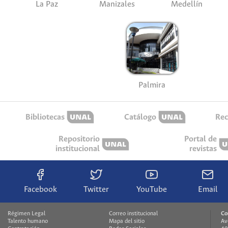
La Paz
Manizales
Medellín
Palmira
Bibliotecas
Catálogo
Rec
Repositorio
Portal de
institucional
revistas
Facebook
Twitter
YouTube
Email
Régimen Legal
Correo institucional
Co
Talento humano
Mapa del sitio
Av