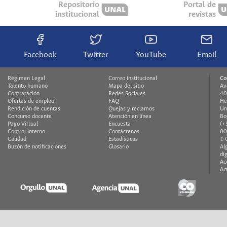
Repositorio
Portal de
institucional
revistas
Facebook
Twitter
YouTube
Email
Régimen Legal
Correo institucional
Co
Talento humano
Mapa del sitio
Av
Contratación
Redes Sociales
40
Ofertas de empleo
FAQ
He
Rendición de cuentas
Quejas y reclamos
Un
Concurso docente
Atención en línea
Bo
Pago Virtual
Encuesta
(+
Control interno
Contáctenos
00
Calidad
Estadísticas
© 
Buzón de notificaciones
Glosario
Al
di
Ac
Ac