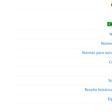
N
Númer
Normas para auto
C
So
Reseña histórica
Eq