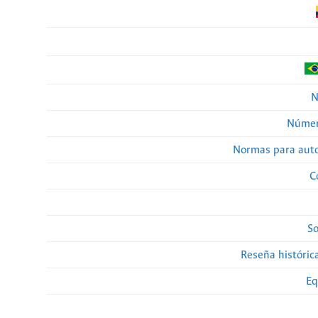
N
Númer
Normas para auto
C
So
Reseña histórica
Eq