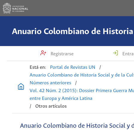
Registrarse
Entra
Está en:
Portal de Revistas UN
/
Anuario Colombiano de Historia Social y de la Cul
Números anteriores
/
Vol. 42 Núm. 2 (2015): Dossier Primera Guerra Mu
entre Europa y América Latina
/
Otros artículos
Anuario Colombiano de Historia Social y d