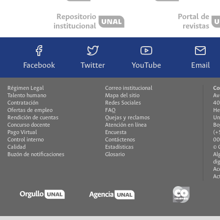
Repositorio
Portal de
institucional
revistas
Facebook
Twitter
YouTube
Email
Régimen Legal
Correo institucional
Co
Talento humano
Mapa del sitio
Av
Contratación
Redes Sociales
40
Ofertas de empleo
FAQ
He
Rendición de cuentas
Quejas y reclamos
Un
Concurso docente
Atención en línea
Bo
Pago Virtual
Encuesta
(+
Control interno
Contáctenos
00
Calidad
Estadísticas
© 
Buzón de notificaciones
Glosario
Al
di
Ac
Ac