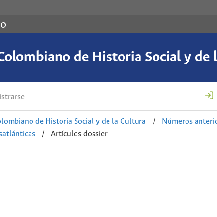
co
Colombiano de Historia Social y de l
strarse
lombiano de Historia Social y de la Cultura
/
Números anteri
satlánticas
/
Artículos dossier