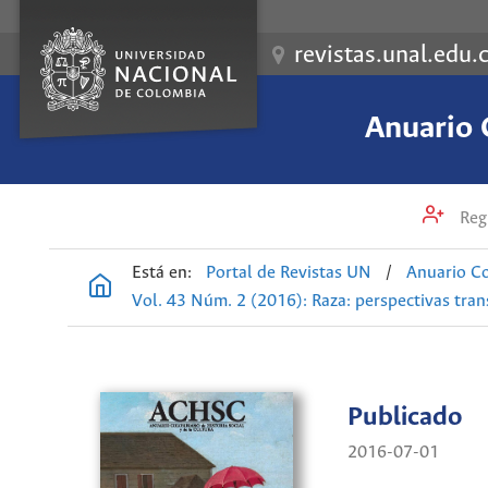
revistas.unal.edu.
Anuario 
Regi
Está en:
Portal de Revistas UN
/
Anuario Co
Vol. 43 Núm. 2 (2016): Raza: perspectivas tran
Publicado
2016-07-01