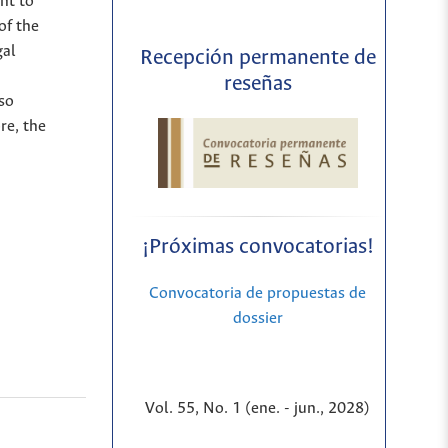
nt to
of the
gal
Recepción permanente de
reseñas
lso
re, the
¡Próximas convocatorias!
Convocatoria de propuestas de
dossier
Vol. 55, No. 1 (ene. - jun., 2028)