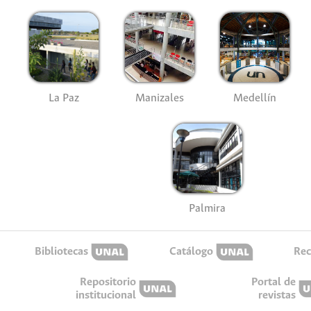
La Paz
Manizales
Medellín
Palmira
Bibliotecas
Catálogo
Rec
Repositorio
Portal de
institucional
revistas