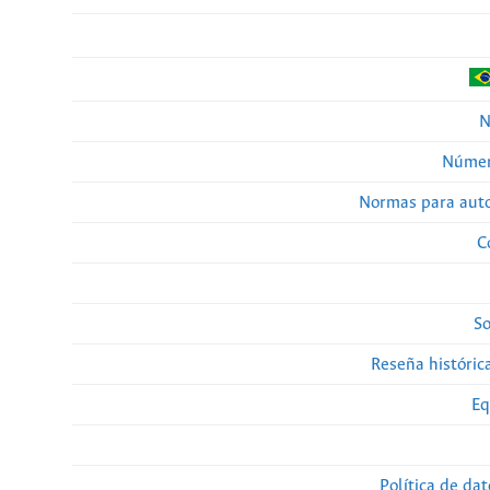
N
Númer
Normas para auto
C
So
Reseña histórica
Eq
Política de da