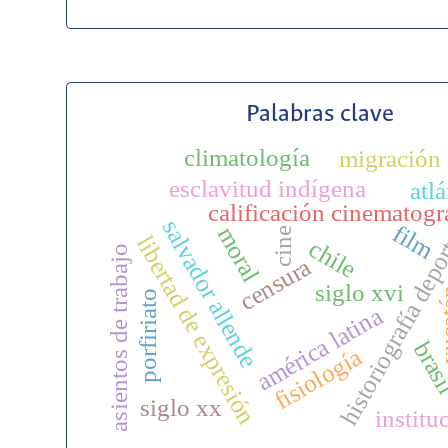
Palabras clave
climatología
migración 
esclavitud indígena
atl
calificación cinematogr
salvador allende
film
moral
cine
historiografía dep
libertad de expresión
chile
asientos de trabajo
censura
siglo xvi
yuc
porfiriato
américa latina
bras
fisiología
siglo xx
institu