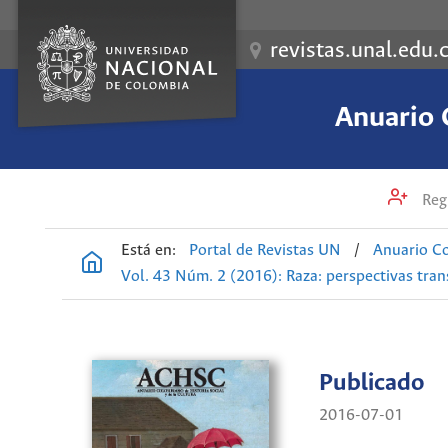
revistas.unal.edu.
Anuario 
Regi
Está en:
Portal de Revistas UN
/
Anuario Co
Vol. 43 Núm. 2 (2016): Raza: perspectivas tran
Publicado
2016-07-01