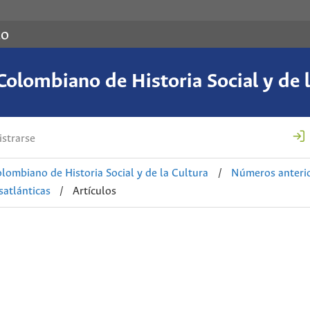
co
Colombiano de Historia Social y de l
strarse
lombiano de Historia Social y de la Cultura
/
Números anteri
satlánticas
/
Artículos