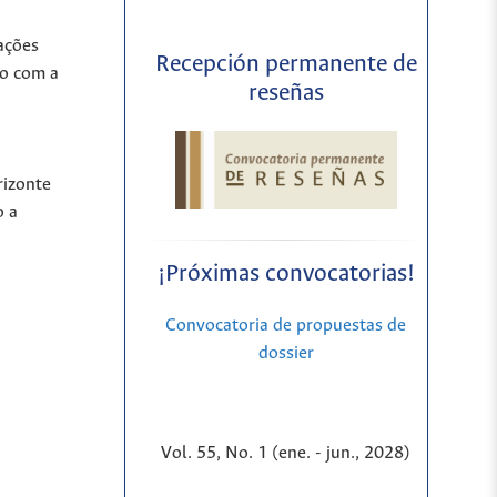
,
ações
Recepción permanente de
to com a
reseñas
rizonte
o a
¡Próximas convocatorias!
Convocatoria de propuestas de
dossier
Vol. 55, No. 1 (ene. - jun., 2028)