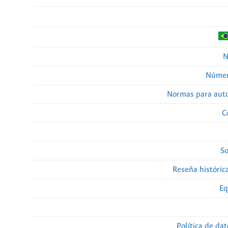
N
Númer
Normas para auto
C
So
Reseña histórica
Eq
Política de da