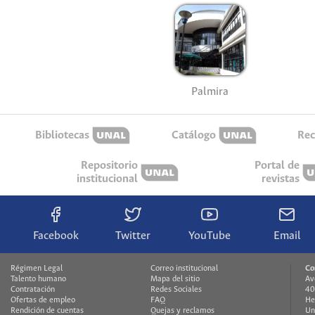
Palmira
Bibliotecas
Catálogo
Rec
Repositorio
Portal de
institucional
revistas
Facebook
Twitter
YouTube
Email
Régimen Legal
Correo institucional
Co
Talento humano
Mapa del sitio
Av
Contratación
Redes Sociales
40
Ofertas de empleo
FAQ
He
Rendición de cuentas
Quejas y reclamos
Un