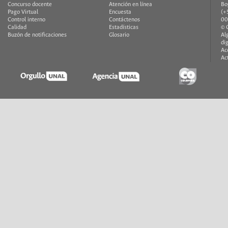
Concurso docente
Atención en línea
Bo
Pago Virtual
Encuesta
(+
Control interno
Contáctenos
00
Calidad
Estadísticas
© 
Buzón de notificaciones
Glosario
Al
di
Ac
Ac