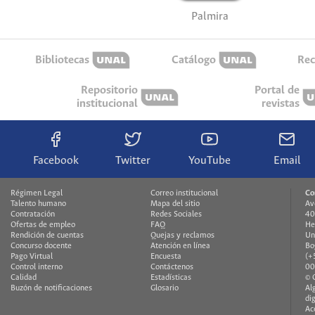
Palmira
Bibliotecas
Catálogo
Rec
Repositorio
Portal de
institucional
revistas
Facebook
Twitter
YouTube
Email
Régimen Legal
Correo institucional
Co
Talento humano
Mapa del sitio
Av
Contratación
Redes Sociales
40
Ofertas de empleo
FAQ
He
Rendición de cuentas
Quejas y reclamos
Un
Concurso docente
Atención en línea
Bo
Pago Virtual
Encuesta
(+
Control interno
Contáctenos
00
Calidad
Estadísticas
© 
Buzón de notificaciones
Glosario
Al
di
Ac