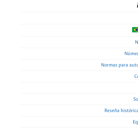
N
Númer
Normas para auto
C
So
Reseña histórica
Eq