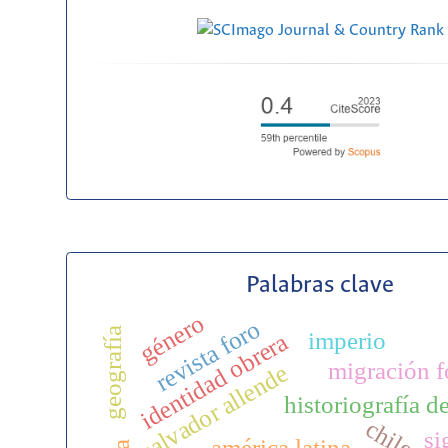
Palabras clave
género
revista foro
geografía
imperio
identidad obrera
migración f
salvador allende
historiografía d
chile
si
américa latina