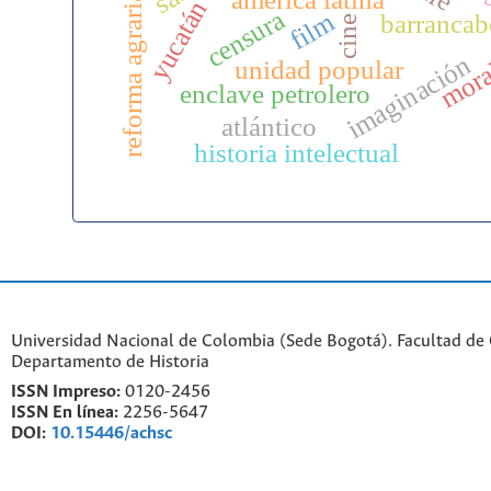
reforma agraria
yucatán
censura
film
barrancab
cine
s
imaginación
unidad popular
mor
enclave petrolero
atlántico
historia intelectual
Universidad Nacional de Colombia (Sede Bogotá). Facultad de
Departamento de Historia
ISSN Impreso:
0120-2456
ISSN En línea:
2256-5647
DOI:
10.15446/achsc