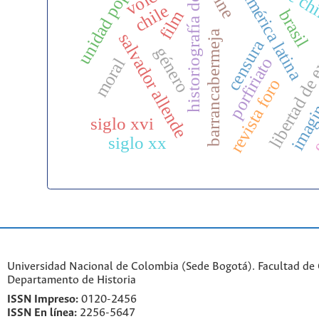
historiografía deporte
unidad popular
cine
américa latina
chile
brasil
film
libertad de 
barrancabermeja
salvador allende
censura
género
porfiriato
moral
imagi
revista foro
e
siglo xvi
siglo xx
Universidad Nacional de Colombia (Sede Bogotá). Facultad de
Departamento de Historia
ISSN Impreso:
0120-2456
ISSN En línea:
2256-5647