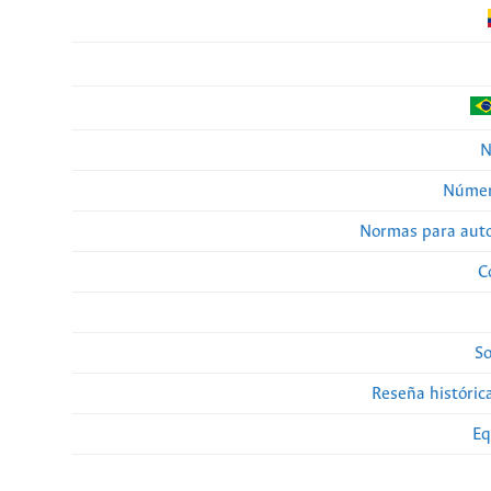
N
Númer
Normas para auto
C
So
Reseña histórica
Eq