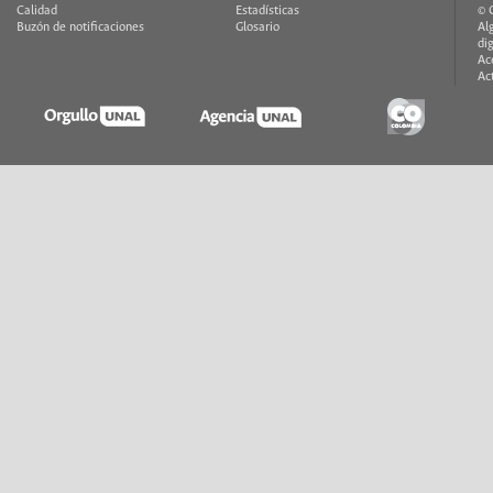
Calidad
Estadísticas
© 
Buzón de notificaciones
Glosario
Al
di
Ac
Ac