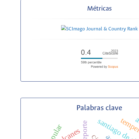
Métricas
Palabras clave
a
temper
santiago de ch
volcanes