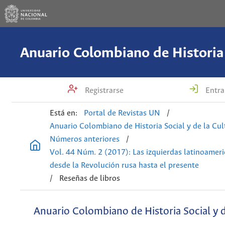
Registrarse
Entra
Está en:
Portal de Revistas UN
/
Anuario Colombiano de Historia Social y de la Cul
Números anteriores
/
Vol. 44 Núm. 2 (2017): Las izquierdas latinoamer
desde la Revolución rusa hasta el presente
/
Reseñas de libros
Anuario Colombiano de Historia Social y d