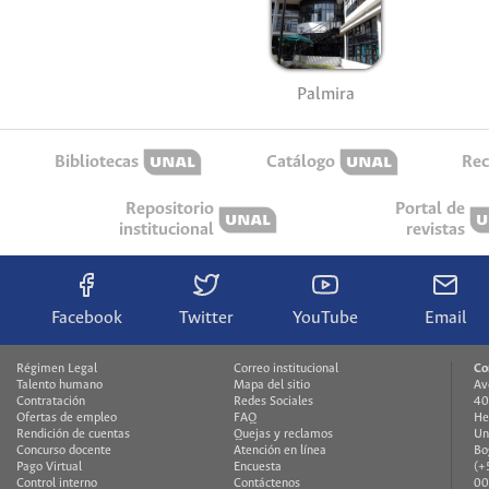
Palmira
Bibliotecas
Catálogo
Rec
Repositorio
Portal de
institucional
revistas
Facebook
Twitter
YouTube
Email
Régimen Legal
Correo institucional
Co
Talento humano
Mapa del sitio
Av
Contratación
Redes Sociales
40
Ofertas de empleo
FAQ
He
Rendición de cuentas
Quejas y reclamos
Un
Concurso docente
Atención en línea
Bo
Pago Virtual
Encuesta
(+
Control interno
Contáctenos
00