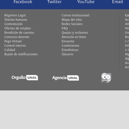
Facebook
Twitter
YouTube
Email
Régimen Legal
Correo institucional
Co
Talento humano
Mapa del sitio
Av
Contratación
Redes Sociales
40
Ofertas de empleo
FAQ
He
Rendición de cuentas
Quejas y reclamos
Un
Concurso docente
Atención en línea
Bo
Pago Virtual
Encuesta
(+
Control interno
Contáctenos
00
Calidad
Estadísticas
© 
Buzón de notificaciones
Glosario
Al
di
Ac
Ac