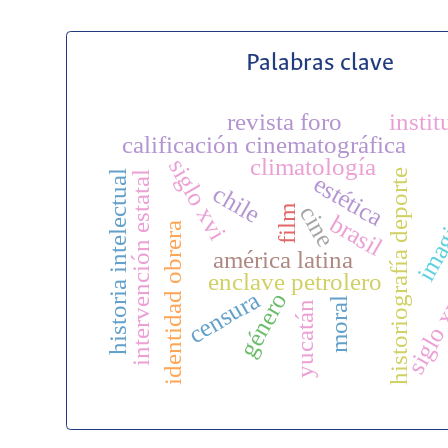
Palabras clave
revista foro
insti
calificación cinematográfica
climatología
siglo xvi
imag
historiografía deporte
historia intelectual
intervención estatal
estética
chile
cine
film
brasil
identidad obrera
américa latina
enclave petrolero
censura
género
siglo
moral
yucatán