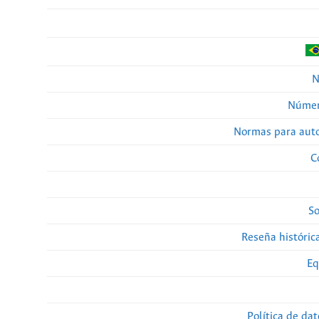
N
Númer
Normas para auto
C
So
Reseña histórica
Eq
Política de da