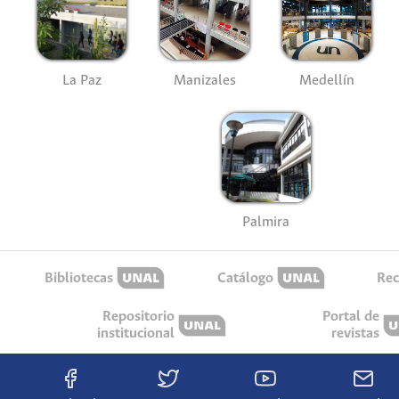
La Paz
Manizales
Medellín
Palmira
Bibliotecas
Catálogo
Rec
Repositorio
Portal de
institucional
revistas