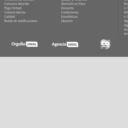
Concurso docente
Atención en línea
Bo
Pago Virtual
Encuesta
(+
Control interno
Contáctenos
00
Calidad
Estadísticas
© 
Buzón de notificaciones
Glosario
Al
di
Ac
Ac