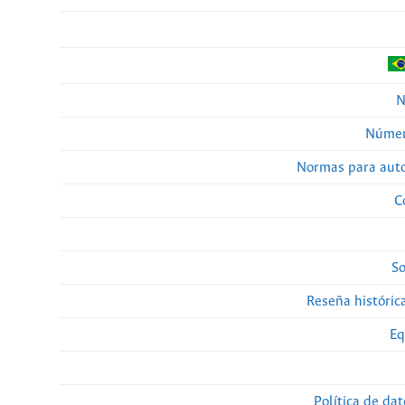
N
Númer
Normas para auto
C
So
Reseña histórica
Eq
Política de da