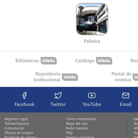
Palmira
Bibliotecas
Catálogo
Rec
Repositorio
Portal de
institucional
revistas
Facebook
Twitter
YouTube
Email
Régimen Legal
Correo institucional
Co
Talento humano
Mapa del sitio
Av
Contratación
Redes Sociales
40
Ofertas de empleo
FAQ
He
Rendición de cuentas
Quejas y reclamos
Un