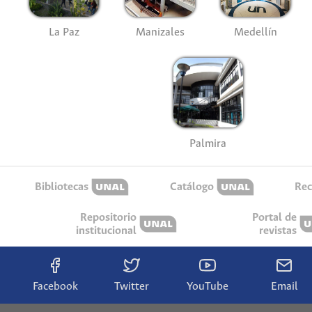
La Paz
Manizales
Medellín
Palmira
Bibliotecas
Catálogo
Rec
Repositorio
Portal de
institucional
revistas
Facebook
Twitter
YouTube
Email