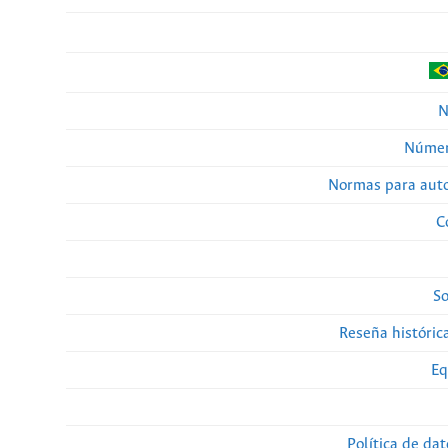
N
Númer
Normas para auto
C
So
Reseña histórica
Eq
Política de da