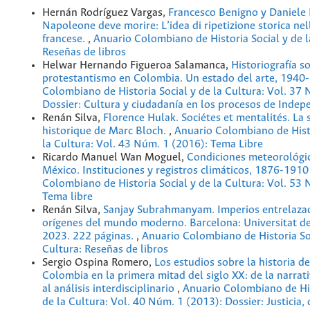
Hernán Rodríguez Vargas,
Francesco Benigno y Daniele
Napoleone deve morire: L’idea di ripetizione storica nel
francese.
,
Anuario Colombiano de Historia Social y de l
Reseñas de libros
Helwar Hernando Figueroa Salamanca,
Historiografía s
protestantismo en Colombia. Un estado del arte, 194
Colombiano de Historia Social y de la Cultura: Vol. 37
Dossier: Cultura y ciudadanía en los procesos de Indep
Renán Silva,
Florence Hulak. Sociétes et mentalités. La 
historique de Marc Bloch.
,
Anuario Colombiano de Histo
la Cultura: Vol. 43 Núm. 1 (2016): Tema Libre
Ricardo Manuel Wan Moguel,
Condiciones meteorológic
México. Instituciones y registros climáticos, 1876-191
Colombiano de Historia Social y de la Cultura: Vol. 53
Tema libre
Renán Silva,
Sanjay Subrahmanyam. Imperios entrelazad
orígenes del mundo moderno. Barcelona: Universitat de
2023. 222 páginas.
,
Anuario Colombiano de Historia Soc
Cultura: Reseñas de libros
Sergio Ospina Romero,
Los estudios sobre la historia d
Colombia en la primera mitad del siglo XX: de la narrat
al análisis interdisciplinario
,
Anuario Colombiano de His
de la Cultura: Vol. 40 Núm. 1 (2013): Dossier: Justicia,