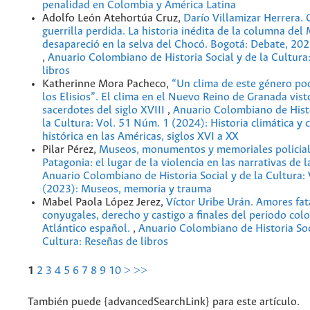
penalidad en Colombia y América Latina
Adolfo León Atehortúa Cruz,
Darío Villamizar Herrera. 
guerrilla perdida. La historia inédita de la columna del
desapareció en la selva del Chocó. Bogotá: Debate, 202
,
Anuario Colombiano de Historia Social y de la Cultura
libros
Katherinne Mora Pacheco,
“Un clima de este género pod
los Elisios”. El clima en el Nuevo Reino de Granada vist
sacerdotes del siglo XVIII
,
Anuario Colombiano de Histo
la Cultura: Vol. 51 Núm. 1 (2024): Historia climática y 
histórica en las Américas, siglos XVI a XX
Pilar Pérez,
Museos, monumentos y memoriales policial
Patagonia: el lugar de la violencia en las narrativas de 
Anuario Colombiano de Historia Social y de la Cultura:
(2023): Museos, memoria y trauma
Mabel Paola López Jerez,
Víctor Uribe Urán. Amores fat
conyugales, derecho y castigo a finales del periodo colo
Atlántico español.
,
Anuario Colombiano de Historia Soc
Cultura: Reseñas de libros
1
2
3
4
5
6
7
8
9
10
>
>>
También puede {advancedSearchLink} para este artículo.