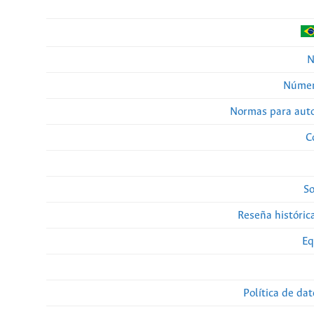
N
Númer
Normas para auto
C
So
Reseña histórica
Eq
Política de da