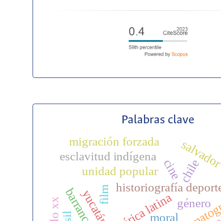
Palabras clave
migración forzada
salvador
esclavitud indígena
cine
chile
unidad popular
historiografía deport
film
yucatán
américa latina
género
siglo xx
moral