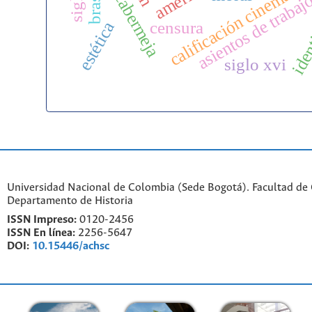
barrancabermeja
calificación cinematog
ident
brasil
asientos de trabaj
censura
estética
siglo xvi
Universidad Nacional de Colombia (Sede Bogotá). Facultad de
Departamento de Historia
ISSN Impreso:
0120-2456
ISSN En línea:
2256-5647
DOI:
10.15446/achsc