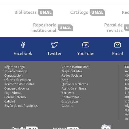
Bibliotecas
Catálogo
Rec
Repositorio
Portal de
institucional
revistas
Facebook
Twitter
YouTube
Email
Régimen Legal
Correo institucional
Co
Talento humano
Mapa del sitio
Av
Contratación
Redes Sociales
40
Ofertas de empleo
FAQ
He
Rendición de cuentas
Quejas y reclamos
Un
Concurso docente
Atención en línea
Bo
Pago Virtual
Encuesta
(+
Control interno
Contáctenos
00
Calidad
Estadísticas
© 
Buzón de notificaciones
Glosario
Al
di
Ac
Ac