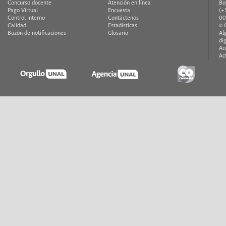
Concurso docente
Atención en línea
Bo
Pago Virtual
Encuesta
(+
Control interno
Contáctenos
00
Calidad
Estadísticas
© 
Buzón de notificaciones
Glosario
Al
di
Ac
Ac