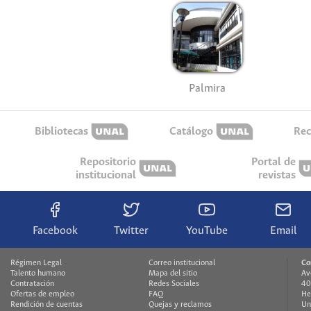
Palmira
Bibliotecas
Catálogo
Rec
Repositorio
Portal de
institucional
revistas
Facebook
Twitter
YouTube
Email
Régimen Legal
Correo institucional
Co
Talento humano
Mapa del sitio
Av
Contratación
Redes Sociales
40
Ofertas de empleo
FAQ
He
Rendición de cuentas
Quejas y reclamos
Un