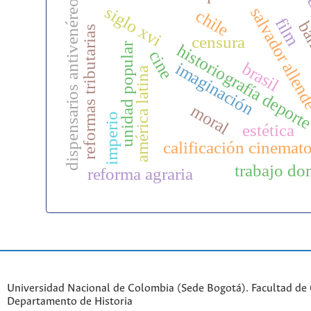
id
dispensarios antivenéreos
siglo xvi
salvador alle
chile
film
bar
reformas tributarias
censura
unidad popular
historiografía deport
cine
brasil
imaginación
américa latina
moral
imperio
estética
calificación cinemat
trabajo do
reforma agraria
Universidad Nacional de Colombia (Sede Bogotá). Facultad de
Departamento de Historia