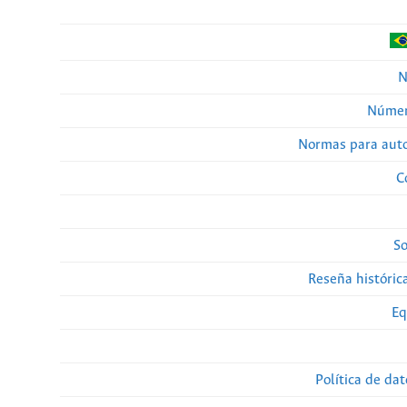
N
Númer
Normas para auto
C
So
Reseña histórica
Eq
Política de da