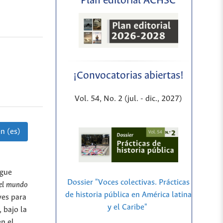
Plan editorial ACHSC
¡Convocatorias abiertas!
Vol. 54, No. 2 (jul. - dic., 2027)
n (es)
igue
Dossier "Voces colectivas. Prácticas
 del mundo
de historia pública en América latina
ves para
y el Caribe"
 bajo la
en el