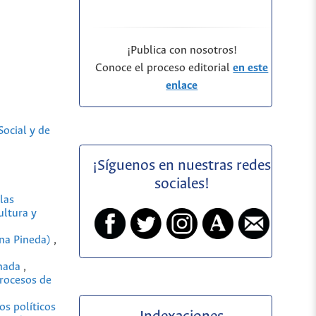
¡Publica con nosotros!
Conoce el proceso editorial
en este
enlace
ocial y de
¡Síguenos en nuestras redes
sociales!
las
ultura y
ina Pineda)
,
anada
,
procesos de
os políticos