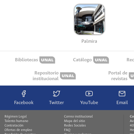
Palmira
Bibliotecas
Catálogo
Rec
Repositorio
Portal de
institucional
revistas
Facebook
Twitter
YouTube
Email
Régimen Legal
Correo institucional
Co
Talento humano
Mapa del sitio
Av
Contratación
Redes Sociales
40
Ofertas de empleo
FAQ
He