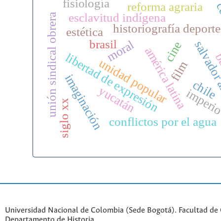
fisiología
c
reforma agraria
esclavitud indígena
unión sindical obrera
historiografía deporte
estética
brasil
moral
salvador
cine
américa latina
libertad de expresión
ba
unidad popular
film
imaginación
chile
yucatán
imperi
siglo xx
conflictos por el agua
Universidad Nacional de Colombia (Sede Bogotá). Facultad de
Departamento de Historia