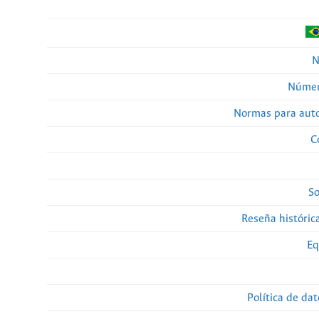
N
Númer
Normas para auto
C
So
Reseña histórica
Eq
Política de da