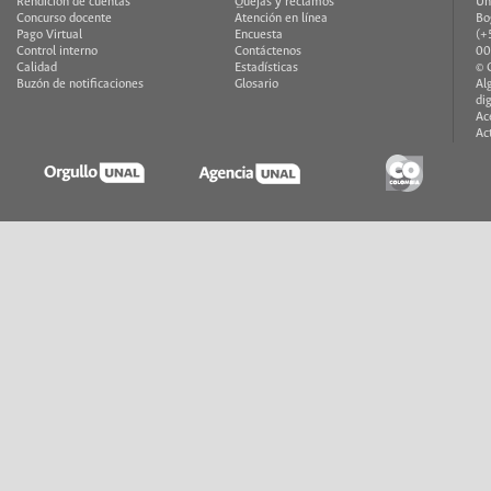
Rendición de cuentas
Quejas y reclamos
Un
Concurso docente
Atención en línea
Bo
Pago Virtual
Encuesta
(+
Control interno
Contáctenos
00
Calidad
Estadísticas
© 
Buzón de notificaciones
Glosario
Al
di
Ac
Ac