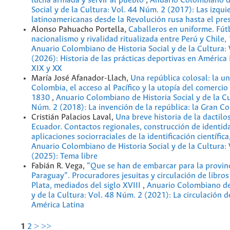
lucha armada y servir al pueblo
,
Anuario Colombiano d
Social y de la Cultura: Vol. 44 Núm. 2 (2017): Las izqui
latinoamericanas desde la Revolución rusa hasta el pre
Alonso Pahuacho Portella,
Caballeros en uniforme. Fút
nacionalismo y rivalidad ritualizada entre Perú y Chil
Anuario Colombiano de Historia Social y de la Cultura:
(2026): Historia de las prácticas deportivas en América 
XIX y XX
María José Afanador-Llach,
Una república colosal: la u
Colombia, el acceso al Pacífico y la utopía del comercio
1830
,
Anuario Colombiano de Historia Social y de la Cu
Núm. 2 (2018): La invención de la república: la Gran C
Cristián Palacios Laval,
Una breve historia de la dactilo
Ecuador. Contactos regionales, construcción de identid
aplicaciones sociorraciales de la identificación científi
Anuario Colombiano de Historia Social y de la Cultura:
(2025): Tema libre
Fabián R. Vega,
“Que se han de embarcar para la provinc
Paraguay”. Procuradores jesuitas y circulación de libros 
Plata, mediados del siglo XVIII
,
Anuario Colombiano de 
y de la Cultura: Vol. 48 Núm. 2 (2021): La circulación 
América Latina
1
2
>
>>