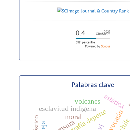
Palabras clave
estética
volcanes
u
esclavitud indígena
historiografía deporte
yucatán
moral
chil
censura