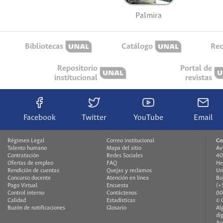
Palmira
Bibliotecas
Catálogo
Rec
Repositorio
Portal de
institucional
revistas
Facebook
Twitter
YouTube
Email
Régimen Legal
Correo institucional
Co
Talento humano
Mapa del sitio
Av
Contratación
Redes Sociales
40
Ofertas de empleo
FAQ
He
Rendición de cuentas
Quejas y reclamos
Un
Concurso docente
Atención en línea
Bo
Pago Virtual
Encuesta
(+
Control interno
Contáctenos
00
Calidad
Estadísticas
© 
Buzón de notificaciones
Glosario
Al
di