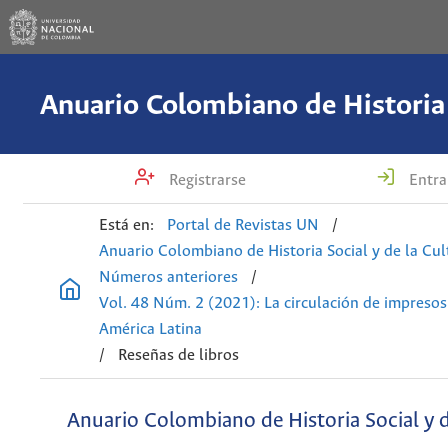
Registrarse
Entra
Está en:
Portal de Revistas UN
/
Anuario Colombiano de Historia Social y de la Cul
Números anteriores
/
Vol. 48 Núm. 2 (2021): La circulación de impresos
América Latina
/
Reseñas de libros
Anuario Colombiano de Historia Social y d