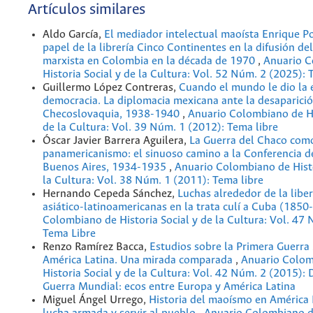
Artículos similares
Aldo García,
El mediador intelectual maoísta Enrique P
papel de la librería Cinco Continentes en la difusión d
marxista en Colombia en la década de 1970
,
Anuario C
Historia Social y de la Cultura: Vol. 52 Núm. 2 (2025): 
Guillermo López Contreras,
Cuando el mundo le dio la 
democracia. La diplomacia mexicana ante la desaparici
Checoslovaquia, 1938-1940
,
Anuario Colombiano de Hi
de la Cultura: Vol. 39 Núm. 1 (2012): Tema libre
Óscar Javier Barrera Aguilera,
La Guerra del Chaco como
panamericanismo: el sinuoso camino a la Conferencia d
Buenos Aires, 1934-1935
,
Anuario Colombiano de Histo
la Cultura: Vol. 38 Núm. 1 (2011): Tema libre
Hernando Cepeda Sánchez,
Luchas alrededor de la libe
asiático-latinoamericanas en la trata culí a Cuba (185
Colombiano de Historia Social y de la Cultura: Vol. 47
Tema Libre
Renzo Ramírez Bacca,
Estudios sobre la Primera Guerra
América Latina. Una mirada comparada
,
Anuario Colom
Historia Social y de la Cultura: Vol. 42 Núm. 2 (2015): 
Guerra Mundial: ecos entre Europa y América Latina
Miguel Ángel Urrego,
Historia del maoísmo en América L