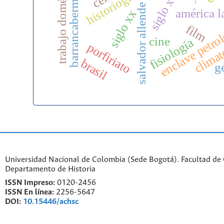
trabajo doméstico
barrancabermeja
siglo xvi
salvador allende
américa l
siglo xx
film
enclave petro
climat
cine
fisiología
porfiriato
brasil
g
Universidad Nacional de Colombia (Sede Bogotá). Facultad de
Departamento de Historia
ISSN Impreso:
0120-2456
ISSN En línea:
2256-5647
DOI:
10.15446/achsc