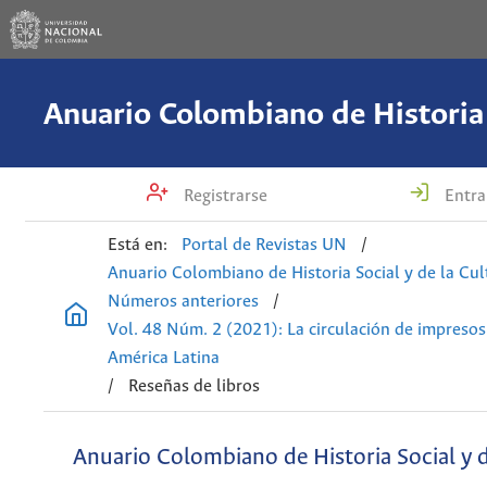
Registrarse
Entra
Está en:
Portal de Revistas UN
/
Anuario Colombiano de Historia Social y de la Cul
Números anteriores
/
Vol. 48 Núm. 2 (2021): La circulación de impresos
América Latina
/
Reseñas de libros
Anuario Colombiano de Historia Social y d