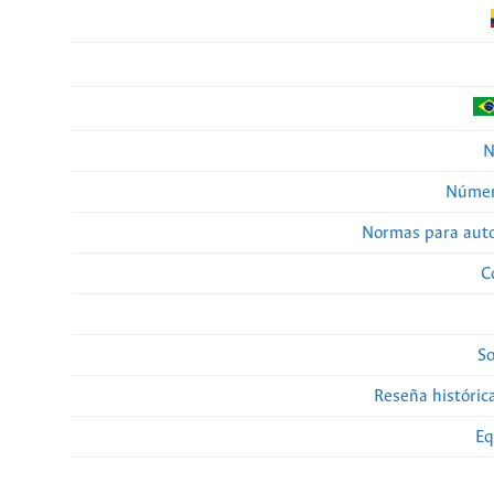
N
Númer
Normas para auto
C
So
Reseña histórica
Eq