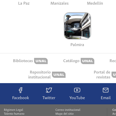
La Paz
Manizales
Medellín
Palmira
Bibliotecas
Catálogo
Rec
Repositorio
Portal de
institucional
revistas
Facebook
Twitter
YouTube
Email
Régimen Legal
Correo institucional
Co
Talento humano
Mapa del sitio
Av