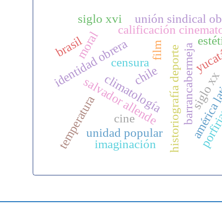
siglo xvi
unión sindical ob
calificación cinemat
moral
brasil
estét
identidad obrera
film
barrancabermeja
yuca
historiografía deporte
censura
chile
siglo xx
climatología
américa l
salvador allende
temperatura
porfir
cine
unidad popular
imaginación