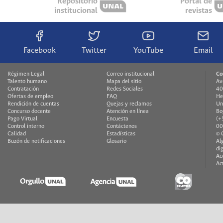
Repositorio
Portal de
institucional
revistas
Facebook
Twitter
YouTube
Email
Régimen Legal
Correo institucional
Co
Talento humano
Mapa del sitio
Av
Contratación
Redes Sociales
40
Ofertas de empleo
FAQ
He
Rendición de cuentas
Quejas y reclamos
Un
Concurso docente
Atención en línea
Bo
Pago Virtual
Encuesta
(+
Control interno
Contáctenos
00
Calidad
Estadísticas
© 
Buzón de notificaciones
Glosario
Al
di
Ac
Ac