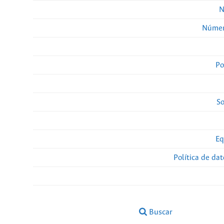
N
Númer
Po
So
Eq
Política de da
Buscar