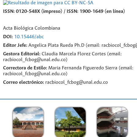
ISSN: 0120-548X (impreso) / ISSN: 1900-1649 (en línea)
Acta Biológica Colombiana
DOI:
10.15446/abc
Editor Jefe:
Angelica Plata Rueda Ph.D (email: racbiocol_fcbo
Gestora Editorial:
Claudia Marcela Florez Cortes (email:
racbiocol_fcbog@unal.edu.co)
Correctora de Estilo:
Maria Fernanda Figueredo Sierra (email:
racbiocol_fcbog@unal.edu.co)
Correo electrónico:
racbiocol_fcbog@unal.edu.co