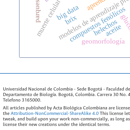
modelos de aprendizaje pr
muerte celular
big data
compuestos fenólicos
gluc
brix
helechos
aceite
geomorfología
Universidad Nacional de Colombia - Sede Bogotá - Faculdad de
Departamento de Biología. Bogotá, Colombia. Carrera 30 No. 45
Telefono 3165000.
All articles published by Acta Biológica Colombiana are licens
the
Attribution-NonCommercial-ShareAlike 4.0
This license le
tweak, and build upon your work non-commercially, as long as
license their new creations under the identical terms.