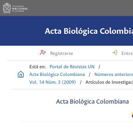
Acta Biológica Colombi
Registrarse
Entra
Está en:
Portal de Revistas UN
/
Acta Biológica Colombiana
/
Números anterior
Vol. 14 Núm. 3 (2009)
/
Artículos de Investigac
Acta Biológica Colombiana