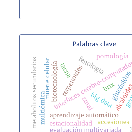
Palabras clave
pomología
fenología
metabolitos secundarios
interfaces cerebro-computado
muerte celular
biotecnología
tacna
terpenoides
geom
glucósido
brix
alcaloid
big data
multiómica
zural
aprendizaje automático
he
accesiones
estacionalidad
evaluación multivariada