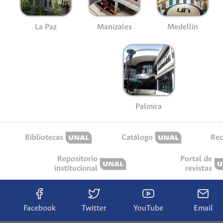
La Paz
Manizales
Medellín
Palmira
Bibliotecas
Catálogo
Rec
Repositorio
Portal de
institucional
revistas
Facebook
Twitter
YouTube
Email