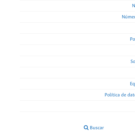
N
Númer
Po
So
Eq
Política de da
Buscar