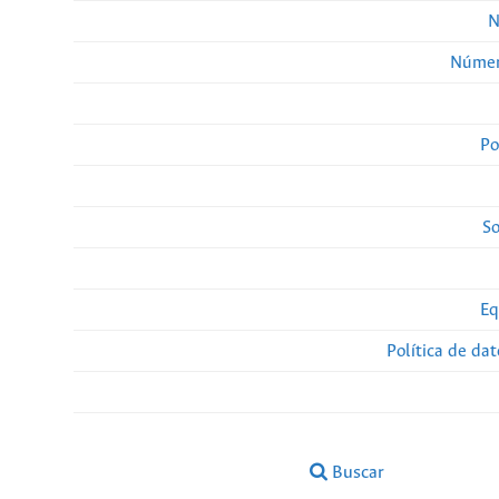
N
Númer
Po
So
Eq
Política de da
Buscar