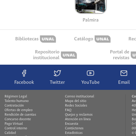
Palmira
Bibliotecas
Catálogo
Rec
Repositorio
Portal de
institucional
revistas
Facebook
Twitter
YouTube
Email
Régimen Legal
Correo institucional
Co
Talento humano
Mapa del sitio
Av
Contratación
Redes Sociales
40
Ofertas de empleo
FAQ
He
Rendición de cuentas
Quejas y reclamos
Un
Concurso docente
Atención en línea
Bo
Pago Virtual
Encuesta
(+
Control interno
Contáctenos
00
Calidad
Estadísticas
© 