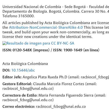
Universidad Nacional de Colombia - Sede Bogotá - Faculdad de
Departamento de Biología. Bogotá, Colombia. Carrera 30 No. 45
Telefono 3165000.
All articles published by Acta Biológica Colombiana are licens
the
Attribution-NonCommercial-ShareAlike 4.0
This license le
tweak, and build upon your work non-commercially, as long as
license their new creations under the identical terms.
ISSN: 0120-548X (impreso) / ISSN: 1900-1649 (en línea)
Acta Biológica Colombiana
DOI:
10.15446/abc
Editor Jefe:
Angelica Plata Rueda Ph.D (email: racbiocol_fcbo
Gestora Editorial:
Claudia Marcela Florez Cortes (email:
racbiocol_fcbog@unal.edu.co)
Correctora de Estilo:
Maria Fernanda Figueredo Sierra (email:
racbiocol_fcbog@unal.edu.co)
Correo electrónico:
racbiocol_fcbog@unal.edu.co