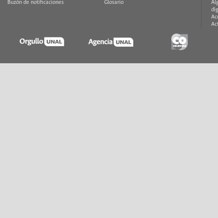
Buzón de notificaciones
Glosario
Al
di
Ac
Ac