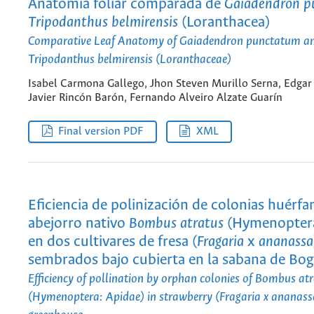
Anatomía foliar comparada de
Gaiadendron 
Tripodanthus belmirensis
(Loranthacea)
Comparative Leaf Anatomy of
Gaiadendron punctatum
a
Tripodanthus belmirensis
(Loranthaceae)
Isabel Carmona Gallego, Jhon Steven Murillo Serna, Edgar
Javier Rincón Barón, Fernando Alveiro Alzate Guarín
Final version PDF
XML
Eficiencia de polinización de colonias huérfa
abejorro nativo
Bombus atratus
(Hymenoptera
en dos cultivares de fresa (
Fragaria
x
ananassa
sembrados bajo cubierta en la sabana de Bo
Efficiency of pollination by orphan colonies of
Bombus atr
(Hymenoptera: Apidae) in strawberry (
Fragaria
x
ananass