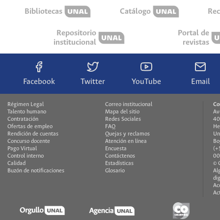
Bibliotecas
Catálogo
Rec
Repositorio
Portal de
institucional
revistas
Facebook
Twitter
YouTube
Email
Régimen Legal
Correo institucional
Co
Talento humano
Mapa del sitio
Av
Contratación
Redes Sociales
40
Ofertas de empleo
FAQ
He
Rendición de cuentas
Quejas y reclamos
Un
Concurso docente
Atención en línea
Bo
Pago Virtual
Encuesta
(+
Control interno
Contáctenos
00
Calidad
Estadísticas
© 
Buzón de notificaciones
Glosario
Al
di
Ac
Ac