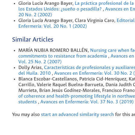
Gloria Lucía Arango Bayer,
La práctica profesional de la
los Estados Unidos: ¿sueño o pesadilla?
,
Avances en En
20 No. 2 (2002)
Gloria Lucía Arango Bayer, Clara Virginia Caro,
Editoria
Enfermería: Vol. 20 No. 1 (2002)
Similar Articles
MARÍA NUBIA ROMERO BALLÉN,
Nursing care when fac
commitments to resistance from academia
,
Avances en 
Vol. 25 No. 2 (2007)
Dolly Arias,
Características de profesionales y auxiliare
del Huila. 2010
,
Avances en Enfermería: Vol. 30 No. 2 
Blanca Escobar-Castellanos, Patricia Cid-Henríquez, Ka
Carrillo, Valerie Raquel Buelna-Barrueta, Dania Judith 
Murrieta, Brian Jesús Godínez-Morales, Francisco Franc
of coherence and health-promoting lifestyle in northw
students
,
Avances en Enfermería: Vol. 37 No. 3 (2019)
You may also
start an advanced similarity search
for this ar