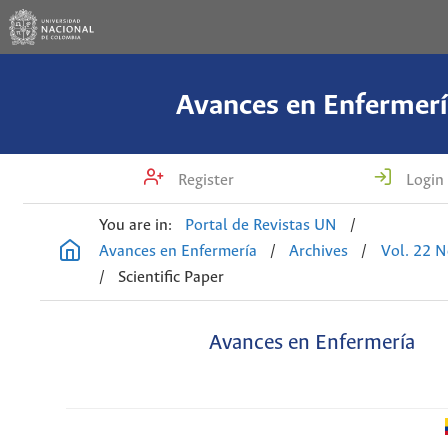
Avances en Enfermerí
Register
Login
You are in:
Portal de Revistas UN
/
Avances en Enfermería
/
Archives
/
Vol. 22 N
/
Scientific Paper
Avances en Enfermería