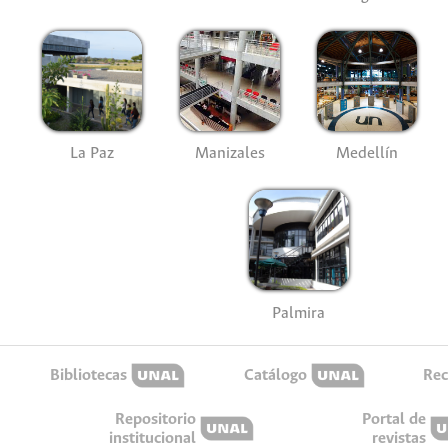
La Paz
Manizales
Medellín
Palmira
Bibliotecas
Catálogo
Rec
Repositorio
Portal de
institucional
revistas