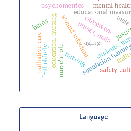
psychometrics
mental healt
educational measu
wound infection
education, nursing
mal
caregivers
burns
nurses, male
justi
students, nu
palliative care
aging
simulation trainin
nurse's role
frail elderly
frail
nursing
safety cul
Language