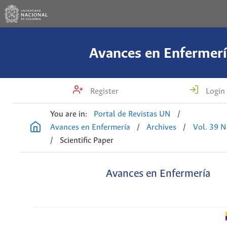
Avances en Enfermerí
Register
Login
You are in:
Portal de Revistas UN
/
Avances en Enfermería
/
Archives
/
Vol. 39 N
/
Scientific Paper
Avances en Enfermería