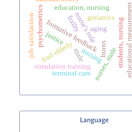
educational measurem
education, nursing
psychometrics
nurse's role
job satisfaction
geriatrics
frailty
students, nursing
formative feedback
aging
justice
frail elderly
burns
nurses, male
nursing
male
simulation training
terminal care
Language