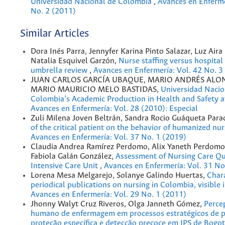
Universidad Nacional de Colombia
,
Avances en Enferme
No. 2 (2011)
Similar Articles
Dora Inés Parra, Jennyfer Karina Pinto Salazar, Luz Aira
Natalia Esquivel Garzón,
Nurse staffing versus hospital 
umbrella review
,
Avances en Enfermería: Vol. 42 No. 3
JUAN CARLOS GARCÍA UBAQUE, MARIO ANDRÉS ALO
MARIO MAURICIO MELO BASTIDAS,
Universidad Nacio
Colombia’s Academic Production in Health and Safety 
Avances en Enfermería: Vol. 28 (2010): Especial
Zuli Milena Joven Beltrán, Sandra Rocio Guáqueta Para
of the critical patient on the behavior of humanized nu
Avances en Enfermería: Vol. 37 No. 1 (2019)
Claudia Andrea Ramírez Perdomo, Alix Yaneth Perdom
Fabiola Galán González,
Assessment of Nursing Care Qua
Intensive Care Unit
,
Avances en Enfermería: Vol. 31 No
Lorena Mesa Melgarejo, Solanye Galindo Huertas,
Chara
periodical publications on nursing in Colombia, visible 
Avances en Enfermería: Vol. 29 No. 1 (2011)
Jhonny Walyt Cruz Riveros, Olga Janneth Gómez,
Perce
humano de enfermagem em processos estratégicos de 
proteção específica e detecção precoce em IPS de Bogo