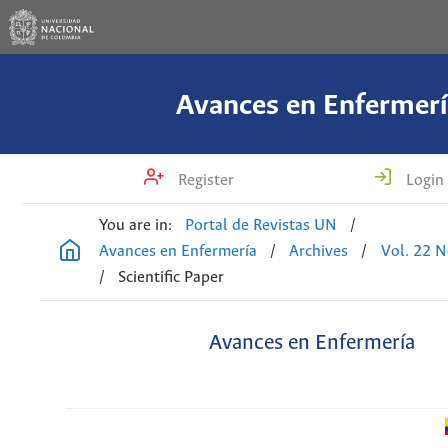
Avances en Enfermerí
Register
Login
You are in:
Portal de Revistas UN
/
Avances en Enfermería
/
Archives
/
Vol. 22 N
/
Scientific Paper
Avances en Enfermería