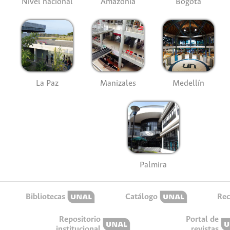
Nivel nacional
Amazonía
Bogotá
La Paz
Manizales
Medellín
Palmira
Bibliotecas
Catálogo
Rec
Repositorio
Portal de
institucional
revistas