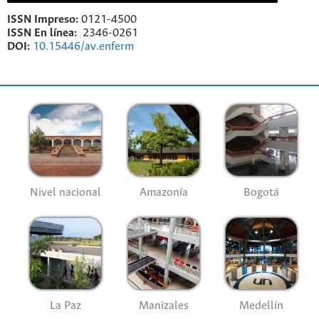
ISSN Impreso:
0121-4500
ISSN En línea:
2346-0261
DOI:
10.15446/av.enferm
Nivel nacional
Amazonía
Bogotá
La Paz
Manizales
Medellín