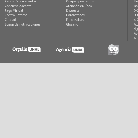
Rendición de cuentas
Quejas y reclamos
Un
Concurso docente
Atención en línea
Bo
Pago Virtual
Encuesta
(+
Control interno
Contáctenos
00
Calidad
Estadísticas
© 
Buzón de notificaciones
Glosario
Al
di
Ac
Ac