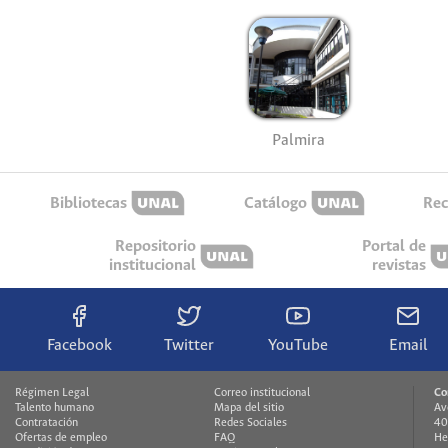
Palmira
Bibliotecas
Catálogo
Rec
Repositorio
Portal de
institucional
revistas
Facebook
Twitter
YouTube
Email
Régimen Legal
Correo institucional
Co
Talento humano
Mapa del sitio
Av
Contratación
Redes Sociales
40
Ofertas de empleo
FAQ
He