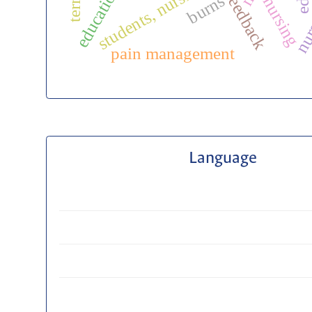
nurs
students, nursing
burns
nursing
pain management
Language