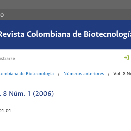
co
Revista Colombiana de Biotecnologí
strarse
lombiana de Biotecnología
/
Números anteriores
/
Vol. 8 N
. 8 Núm. 1 (2006)
01-01