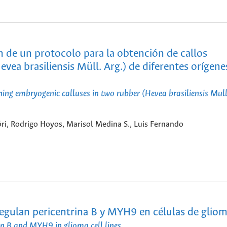
n de un protocolo para la obtención de callos
ea brasiliensis Müll. Arg.) de diferentes orígene
ining embryogenic calluses in two rubber (Hevea brasiliensis Mull
i, Rodrigo Hoyos, Marisol Medina S., Luis Fernando
regulan pericentrina B y MYH9 en células de glio
rin B and MYH9 in glioma cell lines