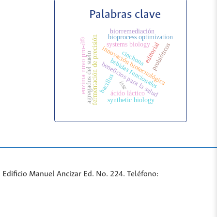
Palabras clave
biorremediación
bioprocess optimization
fermentación de precisión
enzima novo pro-d®
systems biology
editorial
probióticos
innovación biotecnológica
cinchona
agregados del suelo
bebidas funcionales
beneficios para la salud
bacillus
issr
ácido láctico
synthetic biology
Edificio Manuel Ancizar Ed. No. 224. Teléfono: