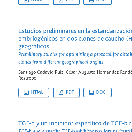
HTML
PDF
DOC
Estudios preliminares en la estandarizació
embriogénicos en dos clones de caucho (Hev
geográficos
Premilinary studies for optimiziing a protocol for obta
clones from different geographical origins
Santiago Cadavid Ruiz, César Augusto Hernández Rendór
Restrepo
HTML
PDF
DOC
TGF-b y un inhibidor específico de TGF-b 
TGF-b and a specific TGF-b inhibitor regulate pericent