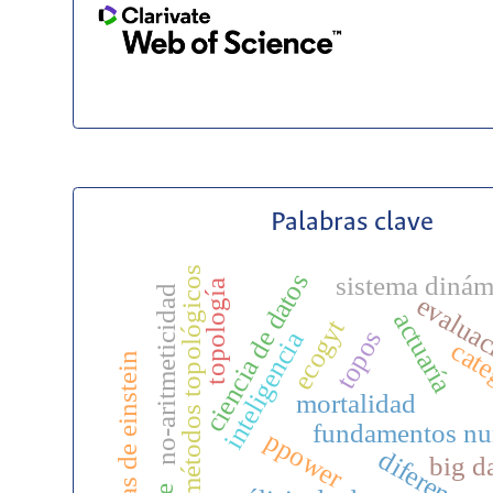
Palabras clave
métodos topológicos
ciencia de datos
sistema dinám
topología
no-aritmeticidad
evalua
actuaría
ecogyt
topos
inteligencia
cate
métricas de einstein
mortalidad
fundamentos nu
ppower
big d