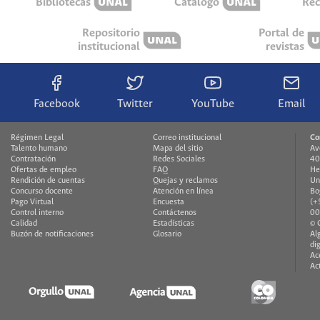
Bibliotecas
Catálogo
Rec
Repositorio
Portal de
institucional
revistas
Facebook
Twitter
YouTube
Email
Régimen Legal
Correo institucional
Co
Talento humano
Mapa del sitio
Av
Contratación
Redes Sociales
40
Ofertas de empleo
FAQ
He
Rendición de cuentas
Quejas y reclamos
Un
Concurso docente
Atención en línea
Bo
Pago Virtual
Encuesta
(+
Control interno
Contáctenos
00
Calidad
Estadísticas
© 
Buzón de notificaciones
Glosario
Al
di
Ac
Ac