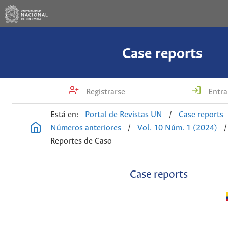
Case reports
Registrarse
Entra
Está en:
Portal de Revistas UN
/
Case reports
Números anteriores
/
Vol. 10 Núm. 1 (2024)
/
Reportes de Caso
Case reports