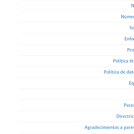
N
Númer
So
Enfo
Pro
Política ét
Política de da
Eq
Pare
Directri
Agradecimientos a pare