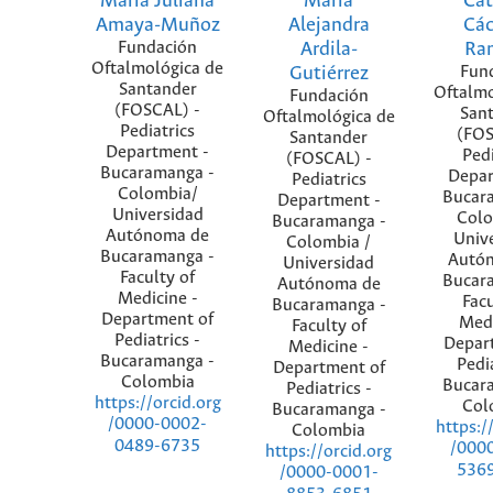
María Juliana
María
Cat
Amaya-Muñoz
Alejandra
Các
Fundación
Ardila-
Ra
Oftalmológica de
Gutiérrez
Fun
Santander
Oftalmo
Fundación
(FOSCAL) -
San
Oftalmológica de
Pediatrics
(FOS
Santander
Department -
Pedi
(FOSCAL) -
Bucaramanga -
Depar
Pediatrics
Colombia/
Bucar
Department -
Universidad
Colo
Bucaramanga -
Autónoma de
Univ
Colombia /
Bucaramanga -
Autó
Universidad
Faculty of
Bucar
Autónoma de
Medicine -
Facu
Bucaramanga -
Department of
Medi
Faculty of
Pediatrics -
Depar
Medicine -
Bucaramanga -
Pedia
Department of
Colombia
Bucar
Pediatrics -
https://orcid.org
Col
Bucaramanga -
/0000-0002-
https:/
Colombia
0489-6735
/000
https://orcid.org
536
/0000-0001-