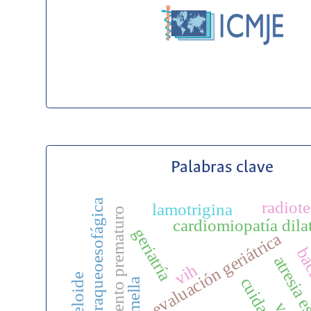
Palabras clave
fístula traqueoesofágica
radiote
lamotrigina
envejecimiento prematuro
cardiomiopatía dila
geriatría
evaluación geriátrica
bac
atresia e
vih
queloide
gemella