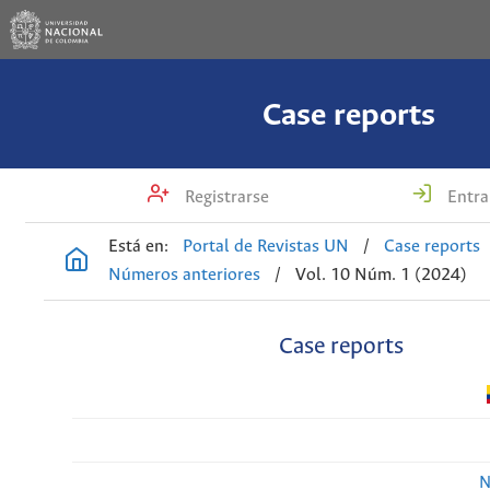
Case reports
Registrarse
Entra
Está en:
Portal de Revistas UN
/
Case reports
Números anteriores
/
Vol. 10 Núm. 1 (2024)
Case reports
N