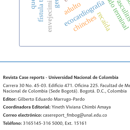
cuidado termina
vasculi
ecocardiografía
adulto
recaída
chinches
Revista Case reports - Universidad Nacional de Colombia
Carrera 30 No. 45-03. Edificio 471. Oficina 225. Facultad de M
Nacional de Colombia (Sede Bogotá). Bogotá. D.C., Colombia
Editor:
Gilberto Eduardo Marrugo-Pardo
Coordinadora Editorial:
Yineth Viviana Chimbi Amaya
Correo electrónico:
casereport_fmbog@unal.edu.co
Teléfono:
3165145-316 5000, Ext. 15161