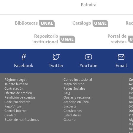
Palmira
Bibliotecas
Catálogo
Rec
Repositorio
Portal de
institucional
revistas
Facebook
Twitter
YouTube
Email
Régimen Legal
Correo institucional
Co
Talento humano
Mapa del sitio
Av
Contratación
Redes Sociales
40
Ofertas de empleo
FAQ
He
Rendición de cuentas
Quejas y reclamos
Un
Concurso docente
Atención en línea
Bo
Pago Virtual
Encuesta
(+
Control interno
Contáctenos
00
Calidad
Estadísticas
© 
Buzón de notificaciones
Glosario
Al
di
Ac