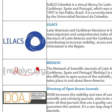
SciELO Colombia is a virtual library for Lati
Caribbean, Spain and Portugal, which was c
1997 in Sao Pablo, Brazil. It is currently b
by the Universidad Nacional de Colombia.
LILACS
Latin American and Caribbean literature in h
most important and comprehensive index of s
literature of Latin America and the Caribbea
contributing to increase visibility, access an
information in the Region.
REDALYC
The Network of Scientific Journals of Latin 
Caribbean, Spain and Portugal (Redalyc) is 
the diffusion in open access of the scientific
takes place in and about Ibero-America
Directory of Open Access Journals
DOAJ increases the visibility and ease of us
scientific and scholarly journals, aims to b
cover all that journals that use a quality co
guarantee the content. It's a one stop shop 
Journals.