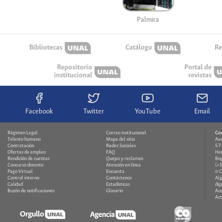
Palmira
Bibliotecas
Catálogo
Re
Repositorio
Portal de
institucional
revistas
Facebook
Twitter
YouTube
Email
Régimen Legal
Correo institucional
Co
Talento humano
Mapa del sitio
Ave
Contratación
Redes Sociales
571
Ofertas de empleo
FAQ
Hem
Rendición de cuentas
Quejas y reclamos
Bog
Concurso docente
Atención en línea
(+
Pago Virtual
Encuesta
© 
Control interno
Contáctenos
Alg
Calidad
Estadísticas
dig
Buzón de notificaciones
Glosario
Ace
Act