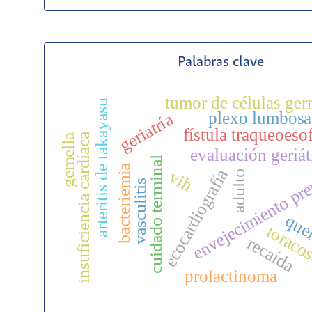
Palabras clave
tumor de células ger
arteritis de takayasu
plexo lumbosa
geriatría
fístula traqueoeso
insuficiencia cardíaca
gemella
evaluación geriát
envejecimiento pr
cuidado terminal
bacteriemia
ecocardiografía
vih
adulto
vasculitis
que
toraco
recaída
prolactinoma