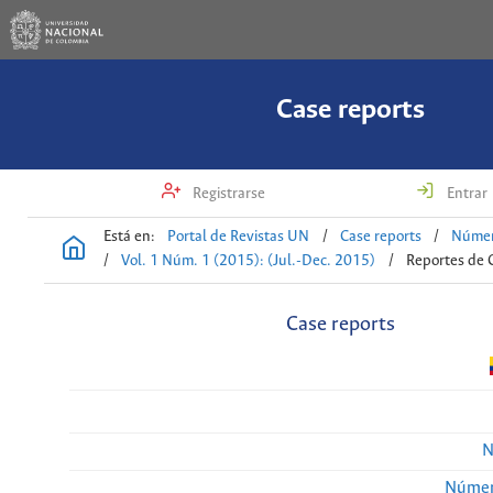
Case reports
Registrarse
Entrar
Está en:
Portal de Revistas UN
/
Case reports
/
Númer
/
Vol. 1 Núm. 1 (2015): (Jul.-Dec. 2015)
/
Reportes de 
Case reports
N
Númer